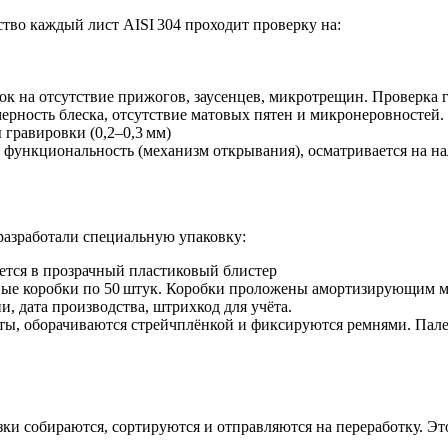
ство каждый лист AISI 304 проходит проверку на:
ок на отсутствие прижогов, заусенцев, микротрещин. Проверка 
ерность блеска, отсутствие матовых пятен и микронеровностей.
 гравировки (0,2–0,3 мм)
 функциональность (механизм открывания), осматривается на н
разработали специальную упаковку:
тся в прозрачный пластиковый блистер
ые коробки по 50 штук. Коробки проложены амортизирующим ма
, дата производства, штрихкод для учёта.
ты, оборачиваются стрейчплёнкой и фиксируются ремнями. Пале
зки собираются, сортируются и отправляются на переработку. Эт