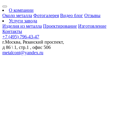
О компании
Около металла
Фотогалерея
Видео блог
Отзывы
Услуги завода
Изделия из металла
Проектирование
Изготовление
Контакты
+7 (495) 796-43-47
г.Москва, Рязанский проспект,
д 86 \ 1, стр.1 , офис 506
metalcont@yandex.ru