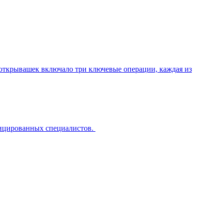
 открывашек включало три ключевые операции, каждая из
фицированных специалистов.