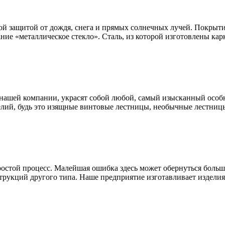
ой защитой от дождя, снега и прямых солнечных лучей. Покрыти
ание «металлическое стекло». Сталь, из которой изготовлены к
нашей компании, украсят собой любой, самый изысканный особн
лий, будь это изящные винтовые лестницы, необычные лестницы
простой процесс. Малейшая ошибка здесь может обернуться бол
трукций другого типа. Наше предприятие изготавливает изделия 