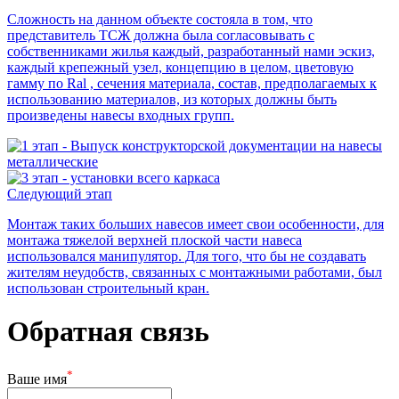
Сложность на данном объекте состояла в том, что
представитель ТСЖ должна была согласовывать с
собственниками жилья каждый, разработанный нами эскиз,
каждый крепежный узел, концепцию в целом, цветовую
гамму по Ral , сечения материала, состав, предполагаемых к
использованию материалов, из которых должны быть
произведены навесы входных групп.
Следующий этап
Монтаж таких больших навесов имеет свои особенности, для
монтажа тяжелой верхней плоской части навеса
использовался манипулятор. Для того, что бы не создавать
жителям неудобств, связанных с монтажными работами, был
использован строительный кран.
Обратная связь
*
Ваше имя