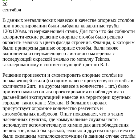
26
сентября
В данных металлических навесах в качестве опорных столбов
при проектировании были выбраны квадратные трубы
120х120мм. из нержавеющей стали. Для того что бы соблюсти
колористические решение опорные столбы было решено
окрасить эмалью в цвета фасада строения. Фланцы, к которым
были приварены данные опорные столбы, были также
выполнены из нержавеющего листового материала с
последующей окраской эмалью по металлу Teknos,
заколерованному в соответствующий цвет по Ral .
Решение произвести и смонтировать опорные столбы из
нержавеющей стали (на одном навесе присутствуют столбы в
количестве 2шт., на другом навесе в количестве 1 шт.) было
принято нами из опыта проектирования и наблюдения за
дальнейшей эксплуатацией навесов на территории крупных
городов, таких как г. Москва. В больших городах
присутствует огромное количество реагентов и
автомобильных выбросов. Опыт показывает, что в таких
населенных пунктах, где коммунальные службы часто
используют вспомогательную химию для антиобледенения
пеших зон, какой бы краской, эмалью и другим покрытием не
были окрашены металлоконструкции (в данном случае столбы