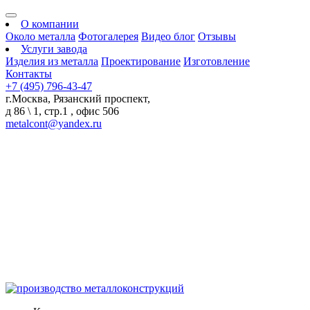
О компании
Около металла
Фотогалерея
Видео блог
Отзывы
Услуги завода
Изделия из металла
Проектирование
Изготовление
Контакты
+7 (495) 796-43-47
г.Москва, Рязанский проспект,
д 86 \ 1, стр.1 , офис 506
metalcont@yandex.ru