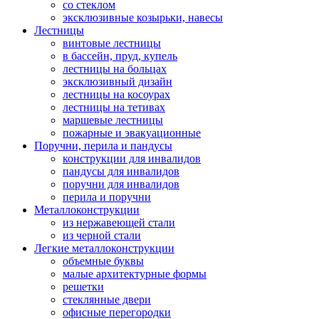
со стеклом
эксклюзивные козырьки, навесы
Лестницы
винтовые лестницы
в бассейн, пруд, купель
лестницы на больцах
эксклюзивный дизайн
лестницы на косоурах
лестницы на тетивах
маршевые лестницы
пожарные и эвакуационные
Поручни, перила и пандусы
конструкции для инвалидов
пандусы для инвалидов
поручни для инвалидов
перила и поручни
Металлоконструкции
из нержавеющей стали
из черной стали
Легкие металлоконструкции
объемные буквы
малые архитектурные формы
решетки
стеклянные двери
офисные перегородки