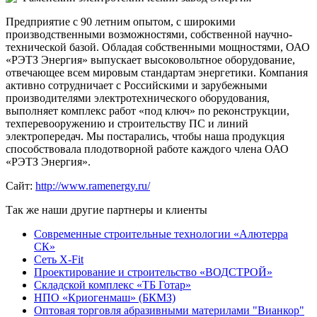
Предприятие с 90 летним опытом, с широкими
производственными возможностями, собственной научно-
технической базой. Обладая собственными мощностями, ОАО
«РЭТЗ Энергия» выпускает высоковольтное оборудование,
отвечающее всем мировым стандартам энергетики. Компания
активно сотрудничает с Российскими и зарубежными
производителями электротехнического оборудования,
выполняет комплекс работ «под ключ» по реконструкции,
техперевооружению и строительству ПС и линий
электропередач. Мы постарались, чтобы наша продукция
способствовала плодотворной работе каждого члена ОАО
«РЭТЗ Энергия».
Сайт:
http://www.ramenergy.ru/
Так же наши другие партнеры и клиенты
Современные строительные технологии «Алютерра
СК»
Сеть X-Fit
Проектирование и строительство «ВОДСТРОЙ»
Складской комплекс «ТБ Готар»
НПО «Криогенмаш» (БКМЗ)
Оптовая торговля абразивными материлами "Вианкор"