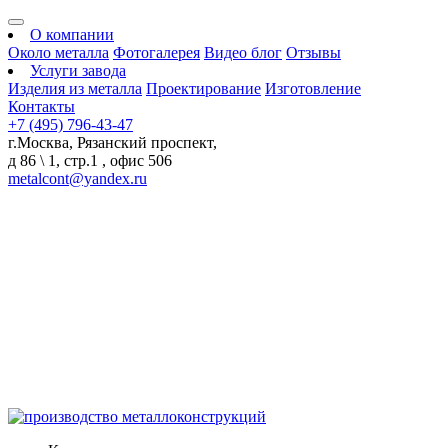
О компании
Около металла
Фотогалерея
Видео блог
Отзывы
Услуги завода
Изделия из металла
Проектирование
Изготовление
Контакты
+7 (495) 796-43-47
г.Москва, Рязанский проспект,
д 86 \ 1, стр.1 , офис 506
metalcont@yandex.ru