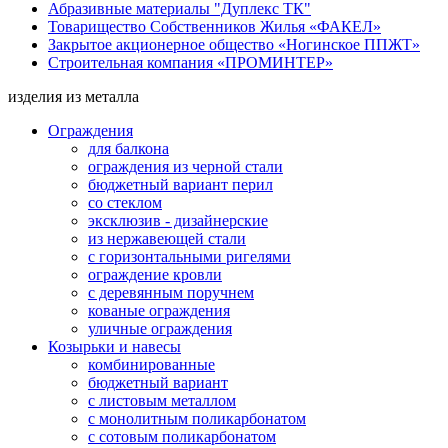
Абразивные материалы "Дуплекс ТК"
Товарищество Собственников Жилья «ФАКЕЛ»
Закрытое акционерное общество «Ногинское ППЖТ»
Строительная компания «ПРОМИНТЕР»
изделия из металла
Ограждения
для балкона
ограждения из черной стали
бюджетный вариант перил
со стеклом
эксклюзив - дизайнерские
из нержавеющей стали
с горизонтальными ригелями
ограждение кровли
с деревянным поручнем
кованые ограждения
уличные ограждения
Козырьки и навесы
комбинированные
бюджетный вариант
с листовым металлом
с монолитным поликарбонатом
с сотовым поликарбонатом