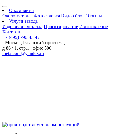
О компании
Около металла
Фотогалерея
Видео блог
Отзывы
Услуги завода
Изделия из металла
Проектирование
Изготовление
Контакты
+7 (495) 796-43-47
г.Москва, Рязанский проспект,
д 86 \ 1, стр.1 , офис 506
metalcont@yandex.ru