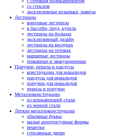
с сотовым поликарбонатом
со стеклом
эксклюзивные козырьки, навесы
Лестницы
винтовые лестницы
в бассейн, пруд, купель
лестницы на больцах
эксклюзивный дизайн
лестницы на косоурах
лестницы на тетивах
маршевые лестницы
пожарные и эвакуационные
Поручни, перила и пандусы
конструкции для инвалидов
пандусы для инвалидов
поручни для инвалидов
перила и поручни
Металлоконструкции
из нержавеющей стали
из черной стали
Легкие металлоконструкции
объемные буквы
малые архитектурные формы
решетки
стеклянные двери