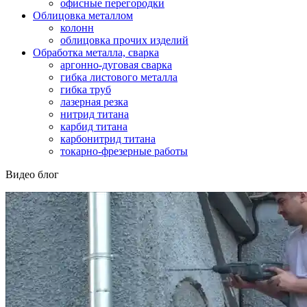
офисные перегородки
Облицовка металлом
колонн
облицовка прочих изделий
Обработка металла, сварка
аргонно-дуговая сварка
гибка листового металла
гибка труб
лазерная резка
нитрид титана
карбид титана
карбонитрид титана
токарно-фрезерные работы
Видео блог