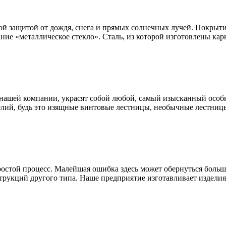
ой защитой от дождя, снега и прямых солнечных лучей. Покрыти
ание «металлическое стекло». Сталь, из которой изготовлены к
нашей компании, украсят собой любой, самый изысканный особн
лий, будь это изящные винтовые лестницы, необычные лестницы
простой процесс. Малейшая ошибка здесь может обернуться бол
трукций другого типа. Наше предприятие изготавливает изделия 