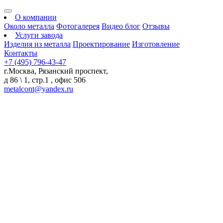
О компании
Около металла
Фотогалерея
Видео блог
Отзывы
Услуги завода
Изделия из металла
Проектирование
Изготовление
Контакты
+7 (495) 796-43-47
г.Москва, Рязанский проспект,
д 86 \ 1, стр.1 , офис 506
metalcont@yandex.ru