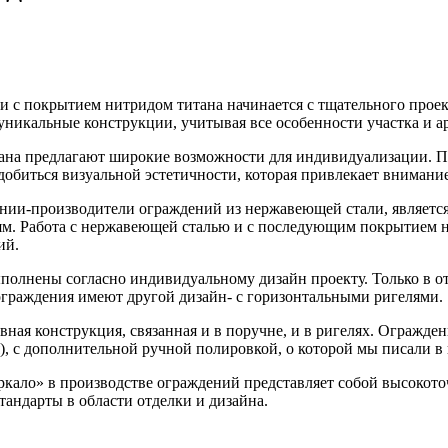
 с покрытием нитридом титана начинается с тщательного проек
никальные конструкции, учитывая все особенности участка и ар
ана предлагают широкие возможности для индивидуализации. П
обиться визуальной эстетичности, которая привлекает внимание
ании-производители ограждений из нержавеющей стали, являетс
лям. Работа с нержавеющей сталью и с последующим покрытием 
ий.
ыполнены согласно индивидуальному дизайн проекту. Только в отл
ограждения имеют другой дизайн- с горизонтальными ригелями.
ывная конструкция, связанная и в поручне, и в ригелях. Ограж
), с дополнительной ручной полировкой, о которой мы писали в
еркало» в производстве ограждений представляет собой высокот
стандарты в области отделки и дизайна.