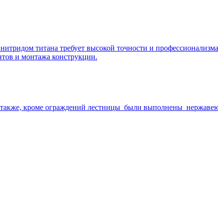
нитридом титана требует высокой точности и профессионализма
нтов и монтажа конструкции.
те также, кроме ограждений лестницы были выполнены нержав