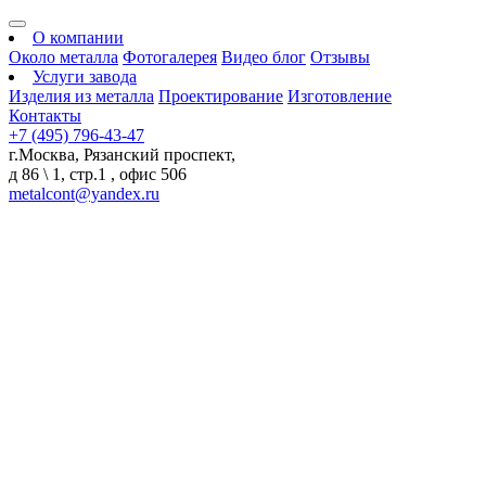
О компании
Около металла
Фотогалерея
Видео блог
Отзывы
Услуги завода
Изделия из металла
Проектирование
Изготовление
Контакты
+7 (495) 796-43-47
г.Москва, Рязанский проспект,
д 86 \ 1, стр.1 , офис 506
metalcont@yandex.ru