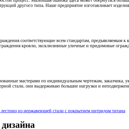
простой процесс. Малейшая ошибка здесь может обернуться бол
трукций другого типа. Наше предприятие изготавливает изделия 
раждения соответствующие всем стандартам, предъявляемым к к
ограждения кровли, эксклюзивные уличные и придомовые ограж
ованные мастерами по индивидуальным чертежам, заказчика, ук
ерной стали, они выдерживаю большие нагрузки и неподвержен
лестниц из нержавеющей стали с покрытием нитридом титана
 дизайна