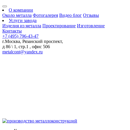
О компании
Около металла
Фотогалерея
Видео блог
Отзывы
Услуги завода
Изделия из металла
Проектирование
Изготовление
Контакты
+7 (495) 796-43-47
г.Москва, Рязанский проспект,
д 86 \ 1, стр.1 , офис 506
metalcont@yandex.ru