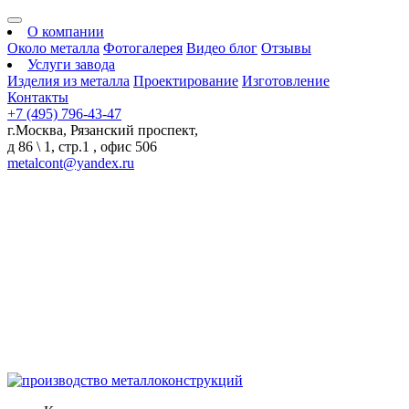
О компании
Около металла
Фотогалерея
Видео блог
Отзывы
Услуги завода
Изделия из металла
Проектирование
Изготовление
Контакты
+7 (495) 796-43-47
г.Москва, Рязанский проспект,
д 86 \ 1, стр.1 , офис 506
metalcont@yandex.ru