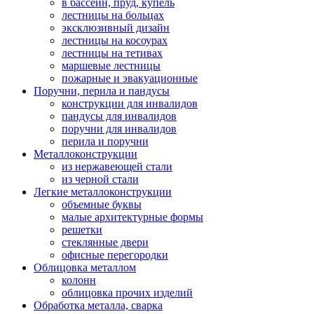
в бассейн, пруд, купель
лестницы на больцах
эксклюзивный дизайн
лестницы на косоурах
лестницы на тетивах
маршевые лестницы
пожарные и эвакуационные
Поручни, перила и пандусы
конструкции для инвалидов
пандусы для инвалидов
поручни для инвалидов
перила и поручни
Металлоконструкции
из нержавеющей стали
из черной стали
Легкие металлоконструкции
объемные буквы
малые архитектурные формы
решетки
стеклянные двери
офисные перегородки
Облицовка металлом
колонн
облицовка прочих изделий
Обработка металла, сварка