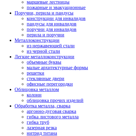
маршевые лестницы
пожарные и эвакуационные
Поручни, перила и пандусы
конструкции для инвалидов
пандусы для инвалидов
поручни для инвалидов
перила и поручни
Металлоконструкции
из нержавеющей стали
из черной стали
Легкие металлоконструкции
объемные буквы
малые архитектурные формы
решетки
стеклянные двери
офисные перегородки
Облицовка металлом
колонн
облицовка прочих изделий
Обработка металла, сварка
аргонно-дуговая сварка
гибка листового металла
гибка труб
лазерная резка
нитрид титана