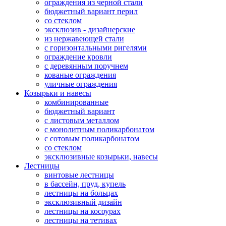
ограждения из черной стали
бюджетный вариант перил
со стеклом
эксклюзив - дизайнерские
из нержавеющей стали
с горизонтальными ригелями
ограждение кровли
с деревянным поручнем
кованые ограждения
уличные ограждения
Козырьки и навесы
комбинированные
бюджетный вариант
с листовым металлом
с монолитным поликарбонатом
с сотовым поликарбонатом
со стеклом
эксклюзивные козырьки, навесы
Лестницы
винтовые лестницы
в бассейн, пруд, купель
лестницы на больцах
эксклюзивный дизайн
лестницы на косоурах
лестницы на тетивах