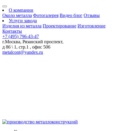
О компании
Около металла
Фотогалерея
Видео блог
Отзывы
Услуги завода
Изделия из металла
Проектирование
Изготовление
Контакты
+7 (495) 796-43-47
г.Москва, Рязанский проспект,
д 86 \ 1, стр.1 , офис 506
metalcont@yandex.ru