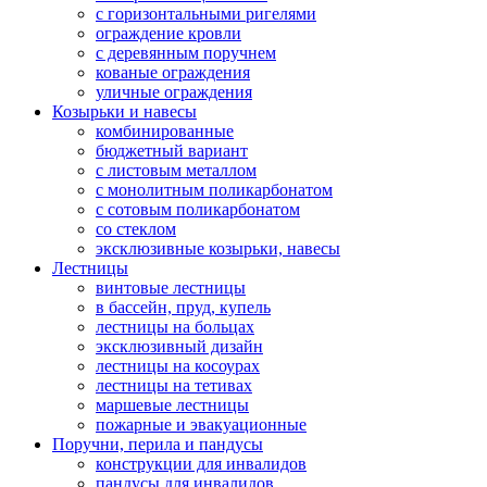
с горизонтальными ригелями
ограждение кровли
с деревянным поручнем
кованые ограждения
уличные ограждения
Козырьки и навесы
комбинированные
бюджетный вариант
с листовым металлом
с монолитным поликарбонатом
с сотовым поликарбонатом
со стеклом
эксклюзивные козырьки, навесы
Лестницы
винтовые лестницы
в бассейн, пруд, купель
лестницы на больцах
эксклюзивный дизайн
лестницы на косоурах
лестницы на тетивах
маршевые лестницы
пожарные и эвакуационные
Поручни, перила и пандусы
конструкции для инвалидов
пандусы для инвалидов