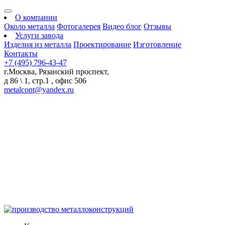
О компании
Около металла
Фотогалерея
Видео блог
Отзывы
Услуги завода
Изделия из металла
Проектирование
Изготовление
Контакты
+7 (495) 796-43-47
г.Москва, Рязанский проспект,
д 86 \ 1, стр.1 , офис 506
metalcont@yandex.ru