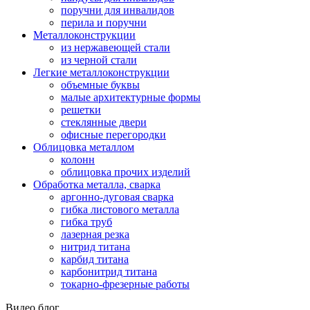
поручни для инвалидов
перила и поручни
Металлоконструкции
из нержавеющей стали
из черной стали
Легкие металлоконструкции
объемные буквы
малые архитектурные формы
решетки
стеклянные двери
офисные перегородки
Облицовка металлом
колонн
облицовка прочих изделий
Обработка металла, сварка
аргонно-дуговая сварка
гибка листового металла
гибка труб
лазерная резка
нитрид титана
карбид титана
карбонитрид титана
токарно-фрезерные работы
Видео блог