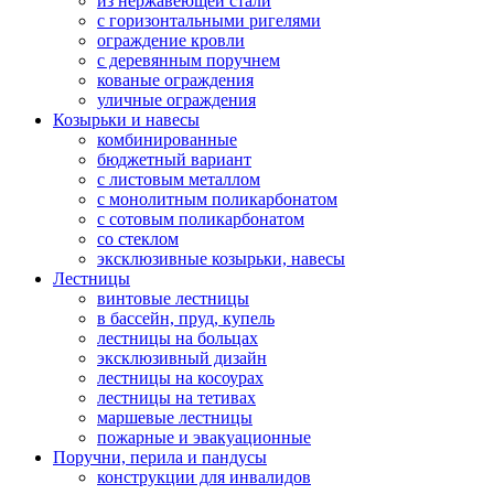
из нержавеющей стали
с горизонтальными ригелями
ограждение кровли
с деревянным поручнем
кованые ограждения
уличные ограждения
Козырьки и навесы
комбинированные
бюджетный вариант
с листовым металлом
с монолитным поликарбонатом
с сотовым поликарбонатом
со стеклом
эксклюзивные козырьки, навесы
Лестницы
винтовые лестницы
в бассейн, пруд, купель
лестницы на больцах
эксклюзивный дизайн
лестницы на косоурах
лестницы на тетивах
маршевые лестницы
пожарные и эвакуационные
Поручни, перила и пандусы
конструкции для инвалидов