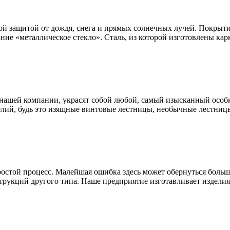
ой защитой от дождя, снега и прямых солнечных лучей. Покрыти
ание «металлическое стекло». Сталь, из которой изготовлены к
нашей компании, украсят собой любой, самый изысканный особн
лий, будь это изящные винтовые лестницы, необычные лестницы
простой процесс. Малейшая ошибка здесь может обернуться бол
трукций другого типа. Наше предприятие изготавливает изделия 