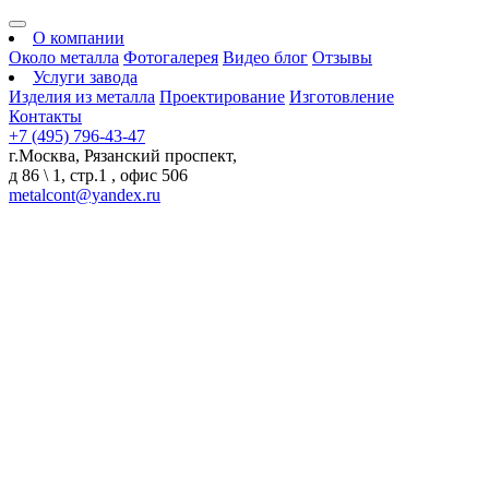
О компании
Около металла
Фотогалерея
Видео блог
Отзывы
Услуги завода
Изделия из металла
Проектирование
Изготовление
Контакты
+7 (495) 796-43-47
г.Москва, Рязанский проспект,
д 86 \ 1, стр.1 , офис 506
metalcont@yandex.ru