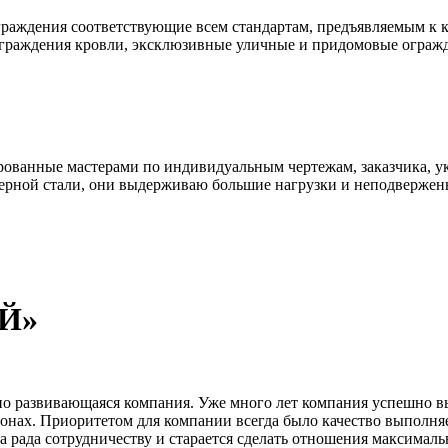
раждения соответствующие всем стандартам, предъявляемым к к
ограждения кровли, эксклюзивные уличные и придомовые ограж
ованные мастерами по индивидуальным чертежам, заказчика, ук
ерной стали, они выдерживаю большие нагрузки и неподвержен
Й»
вивающаяся компания. Уже много лет компания успешно выпо
гионах. Приоритетом для компании всегда было качество выполня
а рада сотрудничеству и старается сделать отношения максима