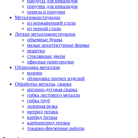
пандусы для инвалидов
поручни для инвалидов
перила и поручни
Металлоконструкции
из нержавеющей стали
из черной стали
Легкие металлоконструкции
объемные буквы
малые архитектурные формы
решетки
стеклянные двери
офисные перегородки
Облицовка металлом
колонн
облицовка прочих изделий
Обработка металла, сварка
аргонно-дуговая сварка
гибка листового металла
гибка труб
лазерная резка
нитрид титана
карбид титана
карбонитрид титана
токарно-фрезерные работы