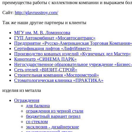
преимущества работы с коллективом компании и выражаем бол
Сайт:
http://glavrusstroy.com/
Так же наши другие партнеры и клиенты
МГУ им. М. В. Ломоносова
ГУП Автокомбинат «Мосавтосантранс»
Предприятие «Русско-Американская Торговая Компания»
Сертификация лифтов «ЛифтИнвест»
Производство кованых изделий «Кузнечных дел Мастер»
Кинотеатр «СИНЕМА ПАРК»
Негосударственное образовательное учреждение «Бизнес
Сеть отелей «ВИЗИТ-СТРОЙ»
Строительная компания «Моспромстрой»
Стоматологическая клиника «ПРАКТИКА»
изделия из металла
Ограждения
для балкона
ограждения из черной стали
бюджетный вариант перил
со стеклом
эксклюзив - дизайнерские