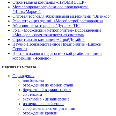
Строительная компания «ПРОМИНТЕР»
Металлопрокат зарубежного производства
"ИноксМаркет"
Оптовая торговля абразивными материлами "Вианкор"
Реконструкция зданий «Мособлстройреставрация»
Абразивные материалы "Дуплекс ТК"
ГУП «Московский метрополитен» подразделение
«Монорельсовая транспортная система»
Строительная компания «СтройДизайн»
Научно Производственное Предприятие «Циркон
Сервис»
Центр психолого-педагогической реабилитации и
коррекции «Ясенево»
изделия из металла
Ограждения
для балкона
ограждения из черной стали
бюджетный вариант перил
со стеклом
эксклюзив - дизайнерские
из нержавеющей стали
с горизонтальными ригелями
ограждение кровли