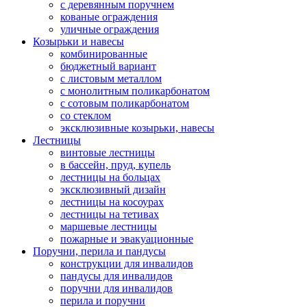
с деревянным поручнем
кованые ограждения
уличные ограждения
Козырьки и навесы
комбинированные
бюджетный вариант
с листовым металлом
с монолитным поликарбонатом
с сотовым поликарбонатом
со стеклом
эксклюзивные козырьки, навесы
Лестницы
винтовые лестницы
в бассейн, пруд, купель
лестницы на больцах
эксклюзивный дизайн
лестницы на косоурах
лестницы на тетивах
маршевые лестницы
пожарные и эвакуационные
Поручни, перила и пандусы
конструкции для инвалидов
пандусы для инвалидов
поручни для инвалидов
перила и поручни