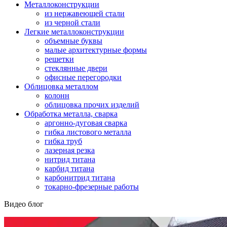
Металлоконструкции
из нержавеющей стали
из черной стали
Легкие металлоконструкции
объемные буквы
малые архитектурные формы
решетки
стеклянные двери
офисные перегородки
Облицовка металлом
колонн
облицовка прочих изделий
Обработка металла, сварка
аргонно-дуговая сварка
гибка листового металла
гибка труб
лазерная резка
нитрид титана
карбид титана
карбонитрид титана
токарно-фрезерные работы
Видео блог