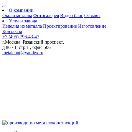
О компании
Около металла
Фотогалерея
Видео блог
Отзывы
Услуги завода
Изделия из металла
Проектирование
Изготовление
Контакты
+7 (495) 796-43-47
г.Москва, Рязанский проспект,
д 86 \ 1, стр.1 , офис 506
metalcont@yandex.ru