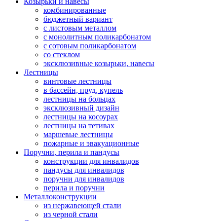
Козырьки и навесы
комбинированные
бюджетный вариант
с листовым металлом
с монолитным поликарбонатом
с сотовым поликарбонатом
со стеклом
эксклюзивные козырьки, навесы
Лестницы
винтовые лестницы
в бассейн, пруд, купель
лестницы на больцах
эксклюзивный дизайн
лестницы на косоурах
лестницы на тетивах
маршевые лестницы
пожарные и эвакуационные
Поручни, перила и пандусы
конструкции для инвалидов
пандусы для инвалидов
поручни для инвалидов
перила и поручни
Металлоконструкции
из нержавеющей стали
из черной стали