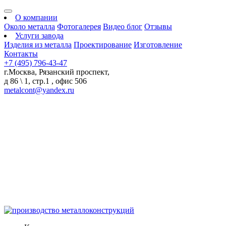
О компании
Около металла
Фотогалерея
Видео блог
Отзывы
Услуги завода
Изделия из металла
Проектирование
Изготовление
Контакты
+7 (495) 796-43-47
г.Москва, Рязанский проспект,
д 86 \ 1, стр.1 , офис 506
metalcont@yandex.ru