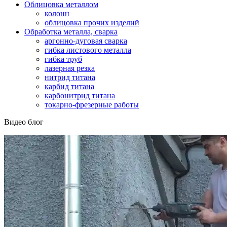
Облицовка металлом
колонн
облицовка прочих изделий
Обработка металла, сварка
аргонно-дуговая сварка
гибка листового металла
гибка труб
лазерная резка
нитрид титана
карбид титана
карбонитрид титана
токарно-фрезерные работы
Видео блог