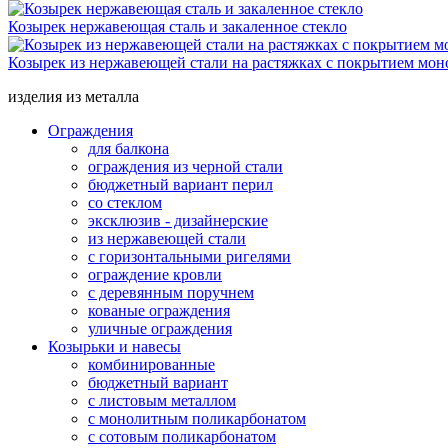
Козырек нержавеющая сталь и закаленное стекло
Козырек из нержавеющей стали на растяжках с покрытием мо
изделия из металла
Ограждения
для балкона
ограждения из черной стали
бюджетный вариант перил
со стеклом
эксклюзив - дизайнерские
из нержавеющей стали
с горизонтальными ригелями
ограждение кровли
с деревянным поручнем
кованые ограждения
уличные ограждения
Козырьки и навесы
комбинированные
бюджетный вариант
с листовым металлом
с монолитным поликарбонатом
с сотовым поликарбонатом