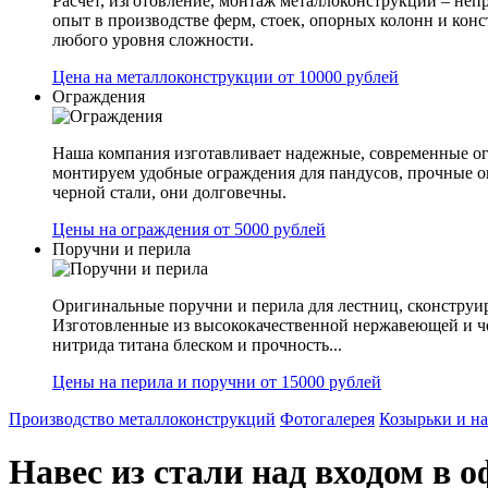
Расчет, изготовление, монтаж металлоконструкции – не
опыт в производстве ферм, стоек, опорных колонн и конс
любого уровня сложности.
Цена на металлоконструкции от 10000 рублей
Ограждения
Наша компания изготавливает надежные, современные ог
монтируем удобные ограждения для пандусов, прочные 
черной стали, они долговечны.
Цены на ограждения от 5000 рублей
Поручни и перила
Оригинальные поручни и перила для лестниц, сконструир
Изготовленные из высококачественной нержавеющей и ч
нитрида титана блеском и прочность...
Цены на перила и поручни от 15000 рублей
Производство металлоконструкций
Фотогалерея
Козырьки и н
Навес из стали над входом в о