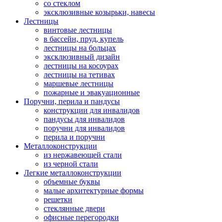
со стеклом
эксклюзивные козырьки, навесы
Лестницы
винтовые лестницы
в бассейн, пруд, купель
лестницы на больцах
эксклюзивный дизайн
лестницы на косоурах
лестницы на тетивах
маршевые лестницы
пожарные и эвакуационные
Поручни, перила и пандусы
конструкции для инвалидов
пандусы для инвалидов
поручни для инвалидов
перила и поручни
Металлоконструкции
из нержавеющей стали
из черной стали
Легкие металлоконструкции
объемные буквы
малые архитектурные формы
решетки
стеклянные двери
офисные перегородки