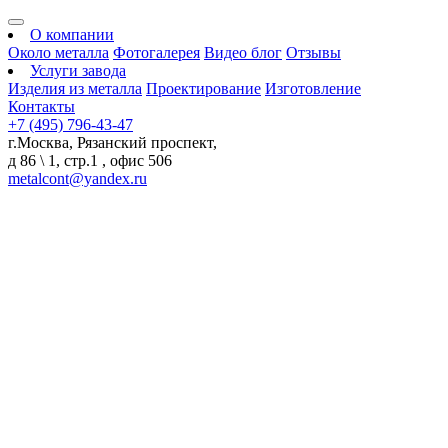
О компании
Около металла
Фотогалерея
Видео блог
Отзывы
Услуги завода
Изделия из металла
Проектирование
Изготовление
Контакты
+7 (495) 796-43-47
г.Москва, Рязанский проспект,
д 86 \ 1, стр.1 , офис 506
metalcont@yandex.ru