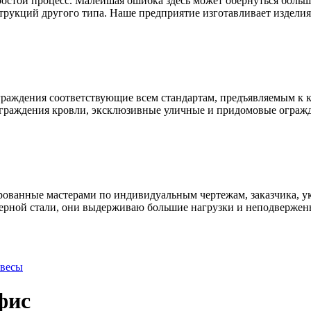
простой процесс. Малейшая ошибка здесь может обернуться бол
трукций другого типа. Наше предприятие изготавливает изделия 
раждения соответствующие всем стандартам, предъявляемым к к
ограждения кровли, эксклюзивные уличные и придомовые ограж
ованные мастерами по индивидуальным чертежам, заказчика, ук
ерной стали, они выдерживаю большие нагрузки и неподвержен
авесы
фис