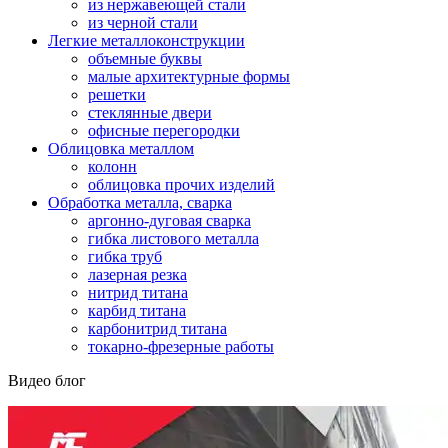
из нержавеющей стали
из черной стали
Легкие металлоконструкции
объемные буквы
малые архитектурные формы
решетки
стеклянные двери
офисные перегородки
Облицовка металлом
колонн
облицовка прочих изделий
Обработка металла, сварка
аргонно-дуговая сварка
гибка листового металла
гибка труб
лазерная резка
нитрид титана
карбид титана
карбонитрид титана
токарно-фрезерные работы
Видео блог