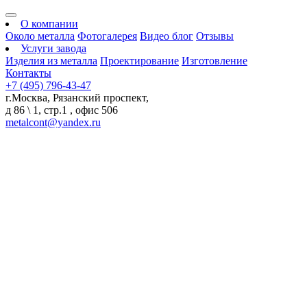
О компании
Около металла
Фотогалерея
Видео блог
Отзывы
Услуги завода
Изделия из металла
Проектирование
Изготовление
Контакты
+7 (495) 796-43-47
г.Москва, Рязанский проспект,
д 86 \ 1, стр.1 , офис 506
metalcont@yandex.ru