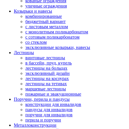
кованые ограждения
уличные ограждения
Козырьки и навесы
комбинированные
бюджетный вариант
с листовым металлом
с монолитным поликарбонатом
с сотовым поликарбонатом
со стеклом
эксклюзивные козырьки, навесы
Лестницы
винтовые лестницы
в бассейн, пруд, купель
лестницы на больцах
эксклюзивный дизайн
лестницы на косоурах
лестницы на тетивах
маршевые лестницы
пожарные и эвакуационные
Поручни, перила и пандусы
конструкции для инвалидов
пандусы для инвалидов
поручни для инвалидов
перила и поручни
Металлоконструкции