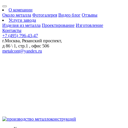
О компании
Около металла
Фотогалерея
Видео блог
Отзывы
Услуги завода
Изделия из металла
Проектирование
Изготовление
Контакты
+7 (495) 796-43-47
г.Москва, Рязанский проспект,
д 86 \ 1, стр.1 , офис 506
metalcont@yandex.ru