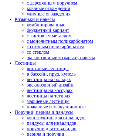
с деревянным поручнем
кованые ограждения
уличные ограждения
Козырьки и навесы
комбинированные
бюджетный вариант
с листовым металлом
с монолитным поликарбонатом
с сотовым поликарбонатом
со стеклом
эксклюзивные козырьки, навесы
Лестницы
винтовые лестницы
в бассейн, пруд, купель
лестницы на больцах
эксклюзивный дизайн
лестницы на косоурах
лестницы на тетивах
маршевые лестницы
пожарные и эвакуационные
Поручни, перила и пандусы
конструкции для инвалидов
пандусы для инвалидов
поручни для инвалидов
перила и поручни