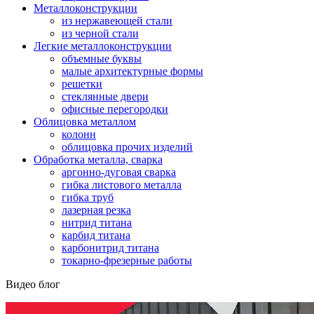
Металлоконструкции
из нержавеющей стали
из черной стали
Легкие металлоконструкции
объемные буквы
малые архитектурные формы
решетки
стеклянные двери
офисные перегородки
Облицовка металлом
колонн
облицовка прочих изделий
Обработка металла, сварка
аргонно-дуговая сварка
гибка листового металла
гибка труб
лазерная резка
нитрид титана
карбид титана
карбонитрид титана
токарно-фрезерные работы
Видео блог