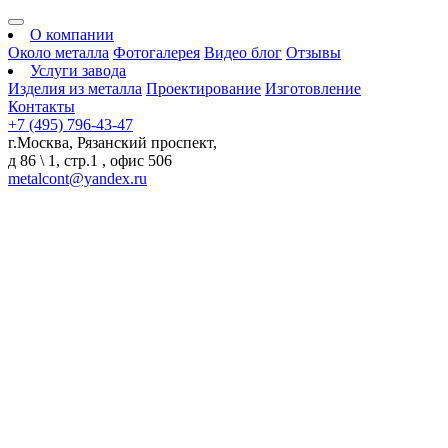
О компании
Около металла
Фотогалерея
Видео блог
Отзывы
Услуги завода
Изделия из металла
Проектирование
Изготовление
Контакты
+7 (495) 796-43-47
г.Москва, Рязанский проспект,
д 86 \ 1, стр.1 , офис 506
metalcont@yandex.ru