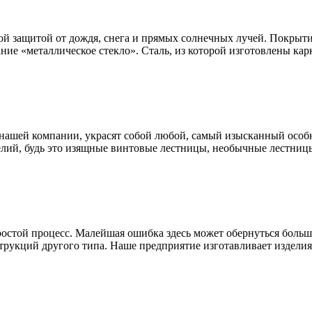
ой защитой от дождя, снега и прямых солнечных лучей. Покрыти
ание «металлическое стекло». Сталь, из которой изготовлены к
нашей компании, украсят собой любой, самый изысканный особн
лий, будь это изящные винтовые лестницы, необычные лестницы
простой процесс. Малейшая ошибка здесь может обернуться бол
трукций другого типа. Наше предприятие изготавливает изделия 