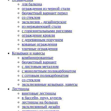
для балкона
ограждения из черной стали
бюджетный вариант перил
со стеклом
эксклюзив - дизайнерские
из нержавеющей стали
с горизонтальными ригелями
ограждение кровли
с деревянным поручнем
кованые ограждения
уличные ограждения
Козырьки и навесы
комбинированные
бюджетный вариант
с листовым металлом
с монолитным поликарбонатом
с сотовым поликарбонатом
со стеклом
эксклюзивные козырьки, навесы
Лестницы
винтовые лестницы
в бассейн, пруд, купель
лестницы на больцах
эксклюзивный дизайн