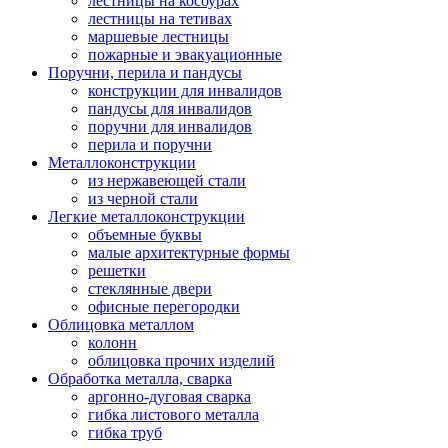
лестницы на косоурах
лестницы на тетивах
маршевые лестницы
пожарные и эвакуационные
Поручни, перила и пандусы
конструкции для инвалидов
пандусы для инвалидов
поручни для инвалидов
перила и поручни
Металлоконструкции
из нержавеющей стали
из черной стали
Легкие металлоконструкции
объемные буквы
малые архитектурные формы
решетки
стеклянные двери
офисные перегородки
Облицовка металлом
колонн
облицовка прочих изделий
Обработка металла, сварка
аргонно-дуговая сварка
гибка листового металла
гибка труб