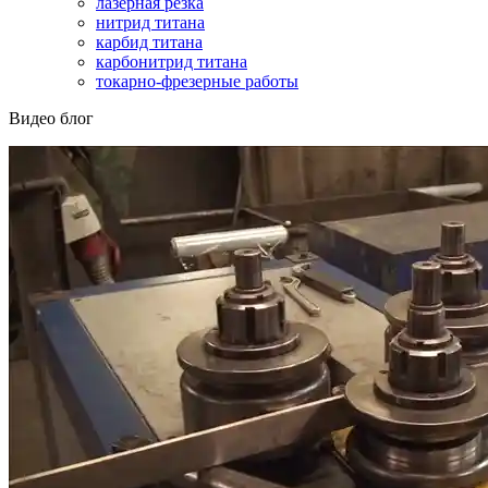
лазерная резка
нитрид титана
карбид титана
карбонитрид титана
токарно-фрезерные работы
Видео блог