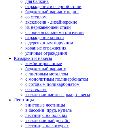
для балкона
ограждения из черной стали
бюджетный вариант перил
со стеклом
эксклюзив - дизайнерские
из нержавеющей стали
с горизонтальными ригелями
ограждение кровли
с деревянным поручнем
кованые ограждения
уличные ограждения
Козырьки и навесы
комбинированные
бюджетный вариант
с листовым металлом
с монолитным поликарбонатом
с сотовым поликарбонатом
со стеклом
эксклюзивные козырьки, навесы
Лестницы
винтовые лестницы
в бассейн, пруд, купель
лестницы на больцах
эксклюзивный дизайн
лестницы на косоурах