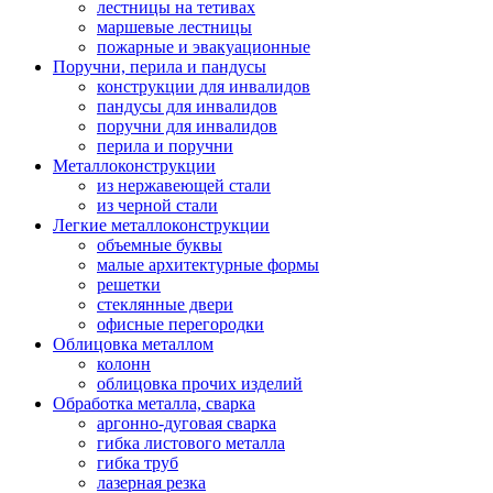
лестницы на тетивах
маршевые лестницы
пожарные и эвакуационные
Поручни, перила и пандусы
конструкции для инвалидов
пандусы для инвалидов
поручни для инвалидов
перила и поручни
Металлоконструкции
из нержавеющей стали
из черной стали
Легкие металлоконструкции
объемные буквы
малые архитектурные формы
решетки
стеклянные двери
офисные перегородки
Облицовка металлом
колонн
облицовка прочих изделий
Обработка металла, сварка
аргонно-дуговая сварка
гибка листового металла
гибка труб
лазерная резка