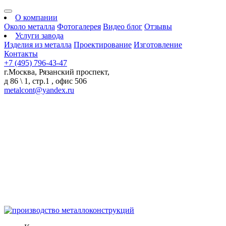
О компании
Около металла
Фотогалерея
Видео блог
Отзывы
Услуги завода
Изделия из металла
Проектирование
Изготовление
Контакты
+7 (495) 796-43-47
г.Москва, Рязанский проспект,
д 86 \ 1, стр.1 , офис 506
metalcont@yandex.ru