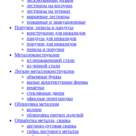
эксклюзивный дизайн
лестницы на косоурах
лестницы на тетивах
маршевые лестницы
пожарные и эвакуационные
Поручни, перила и пандусы
конструкции для инвалидов
пандусы для инвалидов
поручни для инвалидов
перила и поручни
Металлоконструкции
из нержавеющей стали
из черной стали
Легкие металлоконструкции
объемные буквы
малые архитектурные формы
решетки
стеклянные двери
офисные перегородки
Облицовка металлом
колонн
облицовка прочих изделий
Обработка металла, сварка
аргонно-дуговая сварка
гибка листового металла