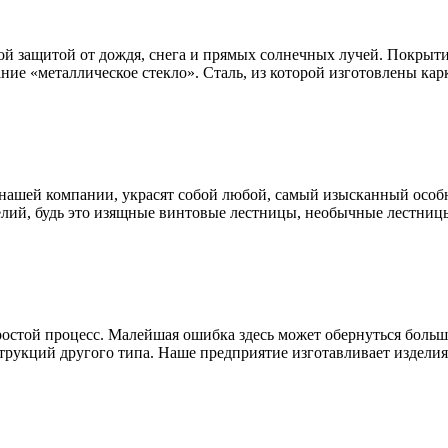
ой защитой от дождя, снега и прямых солнечных лучей. Покрыти
ание «металлическое стекло». Сталь, из которой изготовлены к
нашей компании, украсят собой любой, самый изысканный особн
лий, будь это изящные винтовые лестницы, необычные лестницы
простой процесс. Малейшая ошибка здесь может обернуться бол
трукций другого типа. Наше предприятие изготавливает изделия 