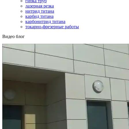
гибка труб
лазерная резка
нитрид титана
карбид титана
карбонитрид титана
токарно-фрезерные работы
Видео блог