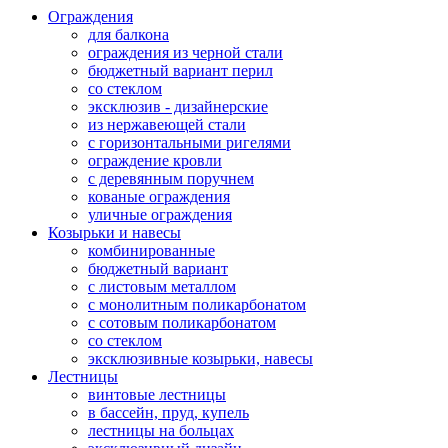
Ограждения
для балкона
ограждения из черной стали
бюджетный вариант перил
со стеклом
эксклюзив - дизайнерские
из нержавеющей стали
с горизонтальными ригелями
ограждение кровли
с деревянным поручнем
кованые ограждения
уличные ограждения
Козырьки и навесы
комбинированные
бюджетный вариант
с листовым металлом
с монолитным поликарбонатом
с сотовым поликарбонатом
со стеклом
эксклюзивные козырьки, навесы
Лестницы
винтовые лестницы
в бассейн, пруд, купель
лестницы на больцах