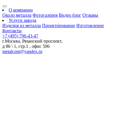
О компании
Около металла
Фотогалерея
Видео блог
Отзывы
Услуги завода
Изделия из металла
Проектирование
Изготовление
Контакты
+7 (495) 796-43-47
г.Москва, Рязанский проспект,
д 86 \ 1, стр.1 , офис 506
metalcont@yandex.ru