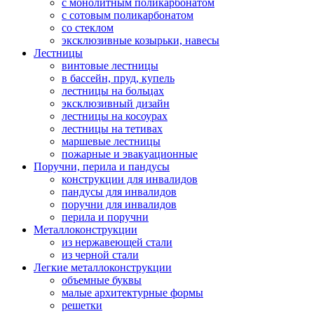
с монолитным поликарбонатом
с сотовым поликарбонатом
со стеклом
эксклюзивные козырьки, навесы
Лестницы
винтовые лестницы
в бассейн, пруд, купель
лестницы на больцах
эксклюзивный дизайн
лестницы на косоурах
лестницы на тетивах
маршевые лестницы
пожарные и эвакуационные
Поручни, перила и пандусы
конструкции для инвалидов
пандусы для инвалидов
поручни для инвалидов
перила и поручни
Металлоконструкции
из нержавеющей стали
из черной стали
Легкие металлоконструкции
объемные буквы
малые архитектурные формы
решетки