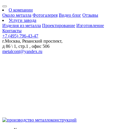
О компании
Около металла
Фотогалерея
Видео блог
Отзывы
Услуги завода
Изделия из металла
Проектирование
Изготовление
Контакты
+7 (495) 796-43-47
г.Москва, Рязанский проспект,
д 86 \ 1, стр.1 , офис 506
metalcont@yandex.ru