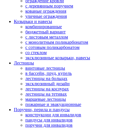
ограждение кровли
с деревянным поручнем
кованые ограждения
уличные ограждения
Козырьки и навесы
комбинированные
бюджетный вариант
с листовым металлом
с монолитным поликарбонатом
с сотовым поликарбонатом
со стеклом
эксклюзивные козырьки, навесы
Лестницы
винтовые лестницы
в бассейн, пруд, купель
лестницы на больцах
эксклюзивный дизайн
лестницы на косоурах
лестницы на тетивах
маршевые лестницы
пожарные и эвакуационные
Поручни, перила и пандусы
конструкции для инвалидов
пандусы для инвалидов
поручни для инвалидов