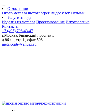
О компании
Около металла
Фотогалерея
Видео блог
Отзывы
Услуги завода
Изделия из металла
Проектирование
Изготовление
Контакты
+7 (495) 796-43-47
г.Москва, Рязанский проспект,
д 86 \ 1, стр.1 , офис 506
metalcont@yandex.ru