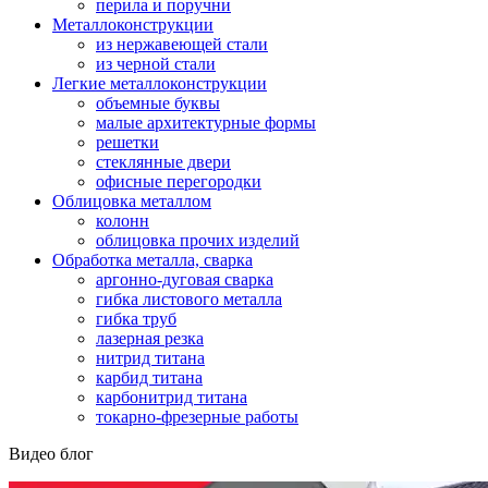
перила и поручни
Металлоконструкции
из нержавеющей стали
из черной стали
Легкие металлоконструкции
объемные буквы
малые архитектурные формы
решетки
стеклянные двери
офисные перегородки
Облицовка металлом
колонн
облицовка прочих изделий
Обработка металла, сварка
аргонно-дуговая сварка
гибка листового металла
гибка труб
лазерная резка
нитрид титана
карбид титана
карбонитрид титана
токарно-фрезерные работы
Видео блог