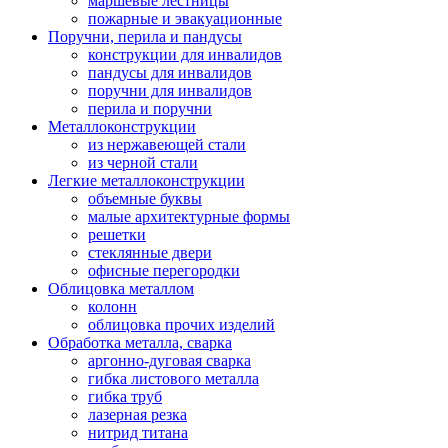
маршевые лестницы
пожарные и эвакуационные
Поручни, перила и пандусы
конструкции для инвалидов
пандусы для инвалидов
поручни для инвалидов
перила и поручни
Металлоконструкции
из нержавеющей стали
из черной стали
Легкие металлоконструкции
объемные буквы
малые архитектурные формы
решетки
стеклянные двери
офисные перегородки
Облицовка металлом
колонн
облицовка прочих изделий
Обработка металла, сварка
аргонно-дуговая сварка
гибка листового металла
гибка труб
лазерная резка
нитрид титана