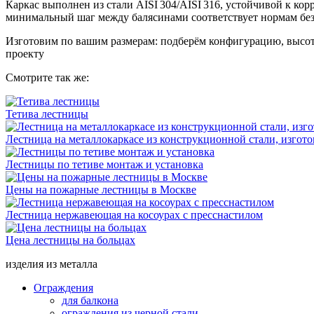
Каркас выполнен из стали AISI 304/AISI 316, устойчивой к к
минимальный шаг между балясинами соответствует нормам без
Изготовим по вашим размерам: подберём конфигурацию, высоту
проекту
Смотрите так же:
Тетива лестницы
Лестница на металлокаркасе из конструкционной стали, изгото
Лестницы по тетиве монтаж и установка
Цены на пожарные лестницы в Москве
Лестница нержавеющая на косоурах с пресснастилом
Цена лестницы на больцах
изделия из металла
Ограждения
для балкона
ограждения из черной стали