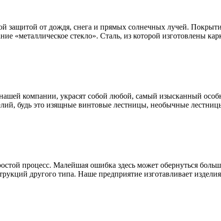
ой защитой от дождя, снега и прямых солнечных лучей. Покрыти
ание «металлическое стекло». Сталь, из которой изготовлены к
нашей компании, украсят собой любой, самый изысканный особн
лий, будь это изящные винтовые лестницы, необычные лестницы
простой процесс. Малейшая ошибка здесь может обернуться бол
трукций другого типа. Наше предприятие изготавливает изделия 