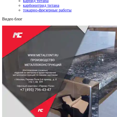
карбид титана
карбонитрид титана
токарно-фрезерные работы
Видео блог