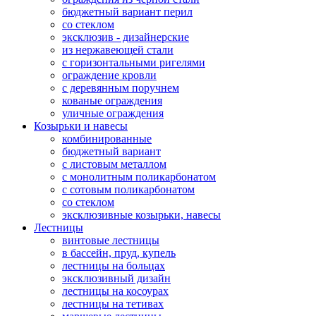
бюджетный вариант перил
со стеклом
эксклюзив - дизайнерские
из нержавеющей стали
с горизонтальными ригелями
ограждение кровли
с деревянным поручнем
кованые ограждения
уличные ограждения
Козырьки и навесы
комбинированные
бюджетный вариант
с листовым металлом
с монолитным поликарбонатом
с сотовым поликарбонатом
со стеклом
эксклюзивные козырьки, навесы
Лестницы
винтовые лестницы
в бассейн, пруд, купель
лестницы на больцах
эксклюзивный дизайн
лестницы на косоурах
лестницы на тетивах