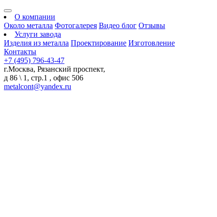
О компании
Около металла
Фотогалерея
Видео блог
Отзывы
Услуги завода
Изделия из металла
Проектирование
Изготовление
Контакты
+7 (495) 796-43-47
г.Москва, Рязанский проспект,
д 86 \ 1, стр.1 , офис 506
metalcont@yandex.ru