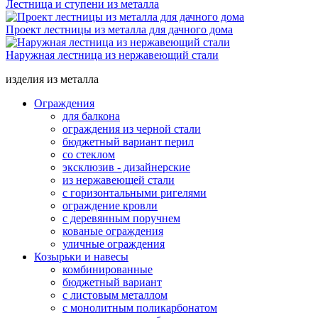
Лестница и ступени из металла
Проект лестницы из металла для дачного дома
Наружная лестница из нержавеющий стали
изделия из металла
Ограждения
для балкона
ограждения из черной стали
бюджетный вариант перил
со стеклом
эксклюзив - дизайнерские
из нержавеющей стали
с горизонтальными ригелями
ограждение кровли
с деревянным поручнем
кованые ограждения
уличные ограждения
Козырьки и навесы
комбинированные
бюджетный вариант
с листовым металлом
с монолитным поликарбонатом