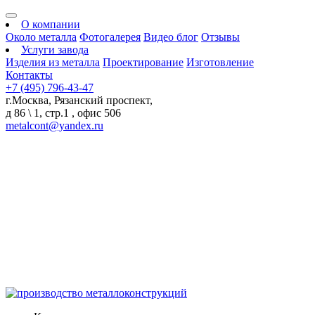
О компании
Около металла
Фотогалерея
Видео блог
Отзывы
Услуги завода
Изделия из металла
Проектирование
Изготовление
Контакты
+7 (495) 796-43-47
г.Москва, Рязанский проспект,
д 86 \ 1, стр.1 , офис 506
metalcont@yandex.ru