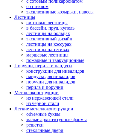
с сотовым поликарбонатом
со стеклом
эксклюзивные козырьки, навесы
Лестницы
винтовые лестницы
в бассейн, пруд, купель
лестницы на больцах
эксклюзивный дизайн
лестницы на косоурах
лестницы на тетивах
маршевые лестницы
пожарные и эвакуационные
Поручни, перила и пандусы
конструкции для инвалидов
пандусы для инвалидов
поручни для инвалидов
перила и поручни
Металлоконструкции
из нержавеющей стали
из черной стали
Легкие металлоконструкции
объемные буквы
малые архитектурные формы
решетки
стеклянные двери