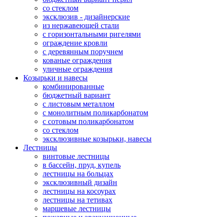
со стеклом
эксклюзив - дизайнерские
из нержавеющей стали
с горизонтальными ригелями
ограждение кровли
с деревянным поручнем
кованые ограждения
уличные ограждения
Козырьки и навесы
комбинированные
бюджетный вариант
с листовым металлом
с монолитным поликарбонатом
с сотовым поликарбонатом
со стеклом
эксклюзивные козырьки, навесы
Лестницы
винтовые лестницы
в бассейн, пруд, купель
лестницы на больцах
эксклюзивный дизайн
лестницы на косоурах
лестницы на тетивах
маршевые лестницы