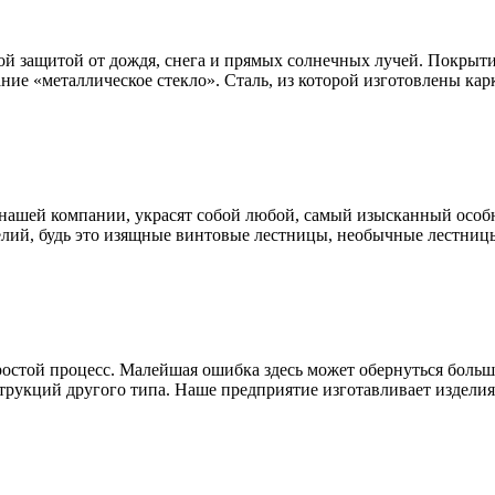
ой защитой от дождя, снега и прямых солнечных лучей. Покрыти
ание «металлическое стекло». Сталь, из которой изготовлены к
нашей компании, украсят собой любой, самый изысканный особн
лий, будь это изящные винтовые лестницы, необычные лестницы
простой процесс. Малейшая ошибка здесь может обернуться бол
трукций другого типа. Наше предприятие изготавливает изделия 