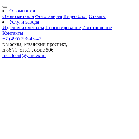
О компании
Около металла
Фотогалерея
Видео блог
Отзывы
Услуги завода
Изделия из металла
Проектирование
Изготовление
Контакты
+7 (495) 796-43-47
г.Москва, Рязанский проспект,
д 86 \ 1, стр.1 , офис 506
metalcont@yandex.ru