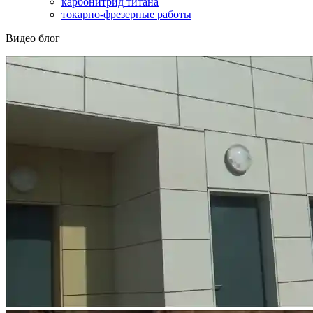
карбонитрид титана
токарно-фрезерные работы
Видео блог