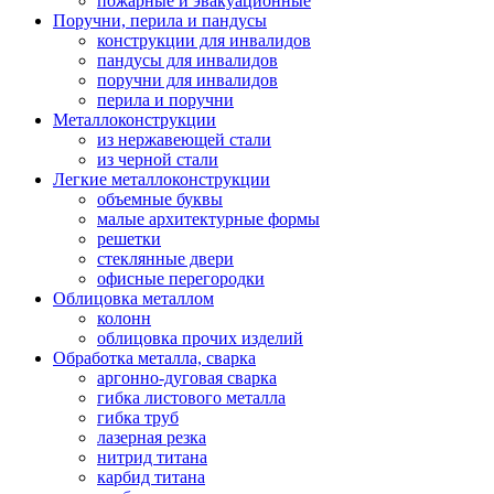
пожарные и эвакуационные
Поручни, перила и пандусы
конструкции для инвалидов
пандусы для инвалидов
поручни для инвалидов
перила и поручни
Металлоконструкции
из нержавеющей стали
из черной стали
Легкие металлоконструкции
объемные буквы
малые архитектурные формы
решетки
стеклянные двери
офисные перегородки
Облицовка металлом
колонн
облицовка прочих изделий
Обработка металла, сварка
аргонно-дуговая сварка
гибка листового металла
гибка труб
лазерная резка
нитрид титана
карбид титана