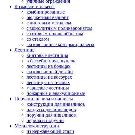
уличные ограждения
Козырьки и навесы
комбинированные
бюджетный вариант
с листовым металлом
с монолитным поликарбонатом
с сотовым поликарбонатом
со стеклом
эксклюзивные козырьки, навесы
Лестницы
винтовые лестницы
в бассейн, пруд, купель
лестницы на больцах
эксклюзивный дизайн
лестницы на косоурах
лестницы на тетивах
маршевые лестницы
пожарные и эвакуационные
Поручни, перила и пандусы
конструкции для инвалидов
пандусы для инвалидов
поручни для инвалидов
перила и поручни
Металлоконструкции
из нержавеющей стали