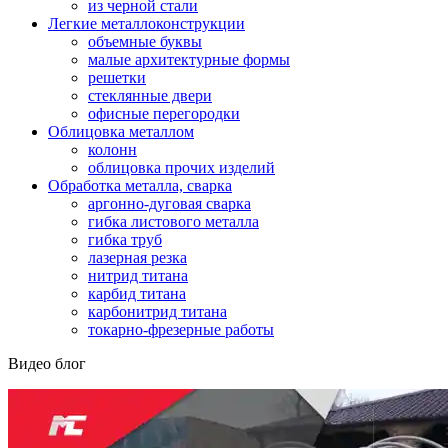
из черной стали
Легкие металлоконструкции
объемные буквы
малые архитектурные формы
решетки
стеклянные двери
офисные перегородки
Облицовка металлом
колонн
облицовка прочих изделий
Обработка металла, сварка
аргонно-дуговая сварка
гибка листового металла
гибка труб
лазерная резка
нитрид титана
карбид титана
карбонитрид титана
токарно-фрезерные работы
Видео блог