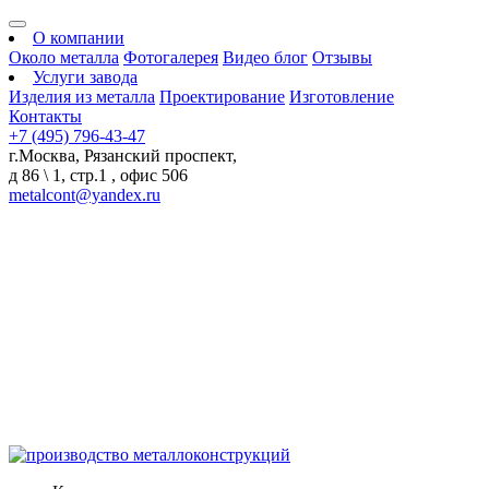
О компании
Около металла
Фотогалерея
Видео блог
Отзывы
Услуги завода
Изделия из металла
Проектирование
Изготовление
Контакты
+7 (495) 796-43-47
г.Москва, Рязанский проспект,
д 86 \ 1, стр.1 , офис 506
metalcont@yandex.ru