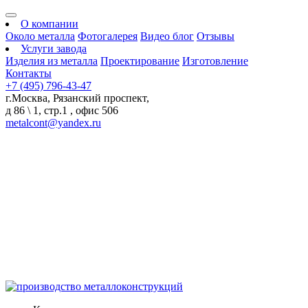
О компании
Около металла
Фотогалерея
Видео блог
Отзывы
Услуги завода
Изделия из металла
Проектирование
Изготовление
Контакты
+7 (495) 796-43-47
г.Москва, Рязанский проспект,
д 86 \ 1, стр.1 , офис 506
metalcont@yandex.ru