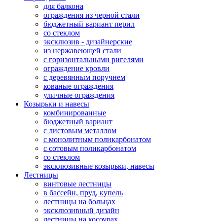
для балкона
ограждения из черной стали
бюджетный вариант перил
со стеклом
эксклюзив - дизайнерские
из нержавеющей стали
с горизонтальными ригелями
ограждение кровли
с деревянным поручнем
кованые ограждения
уличные ограждения
Козырьки и навесы
комбинированные
бюджетный вариант
с листовым металлом
с монолитным поликарбонатом
с сотовым поликарбонатом
со стеклом
эксклюзивные козырьки, навесы
Лестницы
винтовые лестницы
в бассейн, пруд, купель
лестницы на больцах
эксклюзивный дизайн
лестницы на косоурах