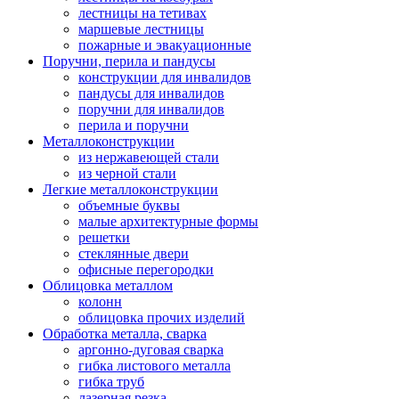
лестницы на тетивах
маршевые лестницы
пожарные и эвакуационные
Поручни, перила и пандусы
конструкции для инвалидов
пандусы для инвалидов
поручни для инвалидов
перила и поручни
Металлоконструкции
из нержавеющей стали
из черной стали
Легкие металлоконструкции
объемные буквы
малые архитектурные формы
решетки
стеклянные двери
офисные перегородки
Облицовка металлом
колонн
облицовка прочих изделий
Обработка металла, сварка
аргонно-дуговая сварка
гибка листового металла
гибка труб
лазерная резка