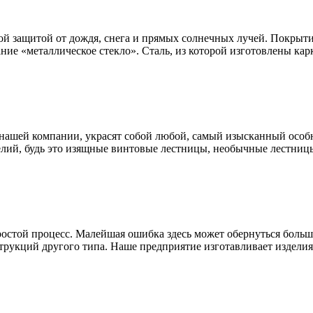
ой защитой от дождя, снега и прямых солнечных лучей. Покрыти
ание «металлическое стекло». Сталь, из которой изготовлены к
нашей компании, украсят собой любой, самый изысканный особн
лий, будь это изящные винтовые лестницы, необычные лестницы
простой процесс. Малейшая ошибка здесь может обернуться бол
трукций другого типа. Наше предприятие изготавливает изделия 