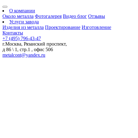
О компании
Около металла
Фотогалерея
Видео блог
Отзывы
Услуги завода
Изделия из металла
Проектирование
Изготовление
Контакты
+7 (495) 796-43-47
г.Москва, Рязанский проспект,
д 86 \ 1, стр.1 , офис 506
metalcont@yandex.ru