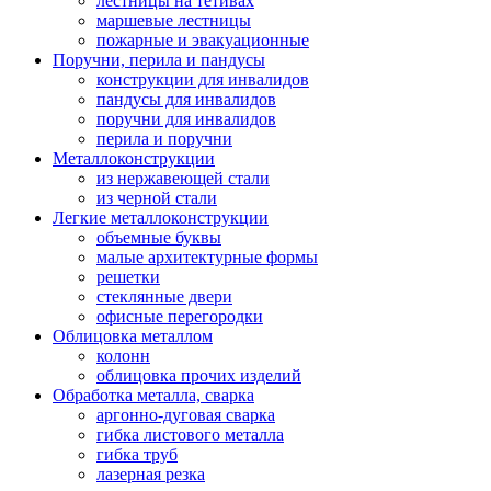
лестницы на тетивах
маршевые лестницы
пожарные и эвакуационные
Поручни, перила и пандусы
конструкции для инвалидов
пандусы для инвалидов
поручни для инвалидов
перила и поручни
Металлоконструкции
из нержавеющей стали
из черной стали
Легкие металлоконструкции
объемные буквы
малые архитектурные формы
решетки
стеклянные двери
офисные перегородки
Облицовка металлом
колонн
облицовка прочих изделий
Обработка металла, сварка
аргонно-дуговая сварка
гибка листового металла
гибка труб
лазерная резка