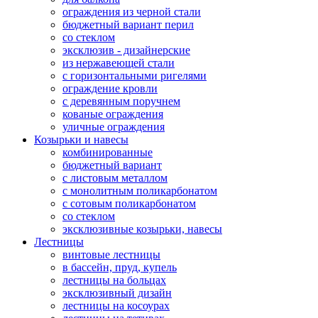
ограждения из черной стали
бюджетный вариант перил
со стеклом
эксклюзив - дизайнерские
из нержавеющей стали
с горизонтальными ригелями
ограждение кровли
с деревянным поручнем
кованые ограждения
уличные ограждения
Козырьки и навесы
комбинированные
бюджетный вариант
с листовым металлом
с монолитным поликарбонатом
с сотовым поликарбонатом
со стеклом
эксклюзивные козырьки, навесы
Лестницы
винтовые лестницы
в бассейн, пруд, купель
лестницы на больцах
эксклюзивный дизайн
лестницы на косоурах