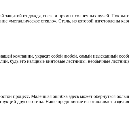
ой защитой от дождя, снега и прямых солнечных лучей. Покрыти
ание «металлическое стекло». Сталь, из которой изготовлены к
нашей компании, украсят собой любой, самый изысканный особн
лий, будь это изящные винтовые лестницы, необычные лестницы
простой процесс. Малейшая ошибка здесь может обернуться бол
трукций другого типа. Наше предприятие изготавливает изделия 