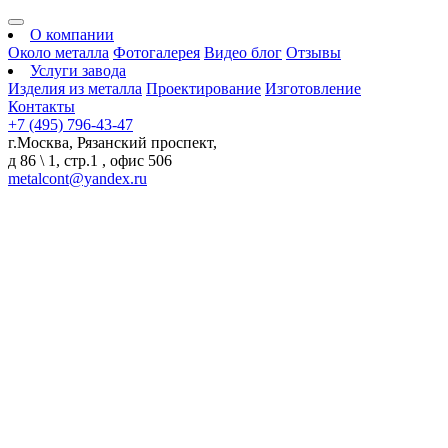
О компании
Около металла
Фотогалерея
Видео блог
Отзывы
Услуги завода
Изделия из металла
Проектирование
Изготовление
Контакты
+7 (495) 796-43-47
г.Москва, Рязанский проспект,
д 86 \ 1, стр.1 , офис 506
metalcont@yandex.ru