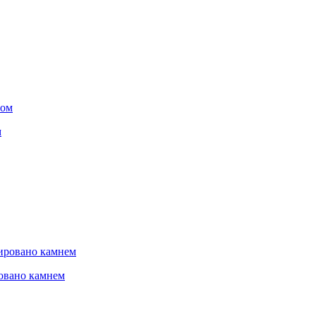
м
овано камнем