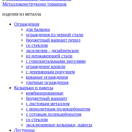
Металлоконструкции торшеров
изделия из металла
Ограждения
для балкона
ограждения из черной стали
бюджетный вариант перил
со стеклом
эксклюзив - дизайнерские
из нержавеющей стали
с горизонтальными ригелями
ограждение кровли
с деревянным поручнем
кованые ограждения
уличные ограждения
Козырьки и навесы
комбинированные
бюджетный вариант
с листовым металлом
с монолитным поликарбонатом
с сотовым поликарбонатом
со стеклом
эксклюзивные козырьки, навесы
Лестницы