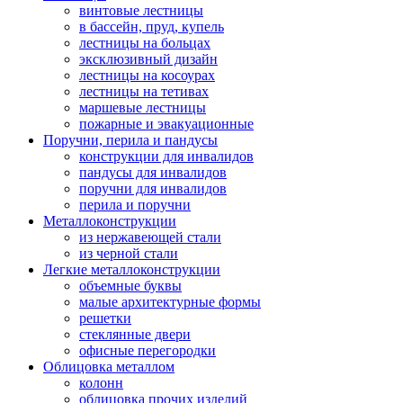
винтовые лестницы
в бассейн, пруд, купель
лестницы на больцах
эксклюзивный дизайн
лестницы на косоурах
лестницы на тетивах
маршевые лестницы
пожарные и эвакуационные
Поручни, перила и пандусы
конструкции для инвалидов
пандусы для инвалидов
поручни для инвалидов
перила и поручни
Металлоконструкции
из нержавеющей стали
из черной стали
Легкие металлоконструкции
объемные буквы
малые архитектурные формы
решетки
стеклянные двери
офисные перегородки
Облицовка металлом
колонн
облицовка прочих изделий