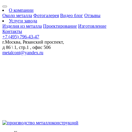
О компании
Около металла
Фотогалерея
Видео блог
Отзывы
Услуги завода
Изделия из металла
Проектирование
Изготовление
Контакты
+7 (495) 796-43-47
г.Москва, Рязанский проспект,
д 86 \ 1, стр.1 , офис 506
metalcont@yandex.ru