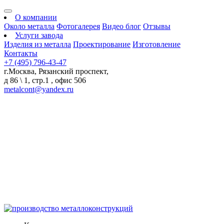
О компании
Около металла
Фотогалерея
Видео блог
Отзывы
Услуги завода
Изделия из металла
Проектирование
Изготовление
Контакты
+7 (495) 796-43-47
г.Москва, Рязанский проспект,
д 86 \ 1, стр.1 , офис 506
metalcont@yandex.ru