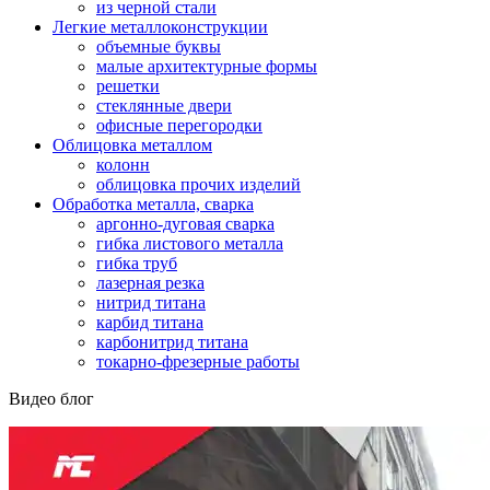
из черной стали
Легкие металлоконструкции
объемные буквы
малые архитектурные формы
решетки
стеклянные двери
офисные перегородки
Облицовка металлом
колонн
облицовка прочих изделий
Обработка металла, сварка
аргонно-дуговая сварка
гибка листового металла
гибка труб
лазерная резка
нитрид титана
карбид титана
карбонитрид титана
токарно-фрезерные работы
Видео блог