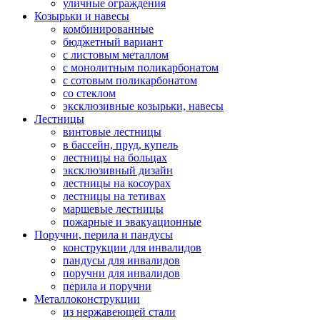
уличные ограждения
Козырьки и навесы
комбинированные
бюджетный вариант
с листовым металлом
с монолитным поликарбонатом
с сотовым поликарбонатом
со стеклом
эксклюзивные козырьки, навесы
Лестницы
винтовые лестницы
в бассейн, пруд, купель
лестницы на больцах
эксклюзивный дизайн
лестницы на косоурах
лестницы на тетивах
маршевые лестницы
пожарные и эвакуационные
Поручни, перила и пандусы
конструкции для инвалидов
пандусы для инвалидов
поручни для инвалидов
перила и поручни
Металлоконструкции
из нержавеющей стали