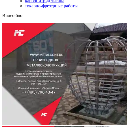
карбонитрид титана
токарно-фрезерные работы
Видео блог