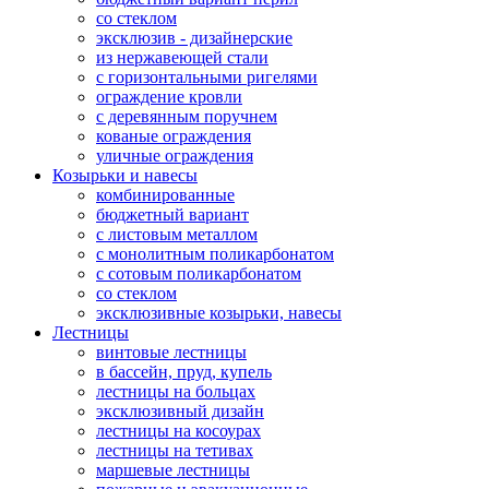
со стеклом
эксклюзив - дизайнерские
из нержавеющей стали
с горизонтальными ригелями
ограждение кровли
с деревянным поручнем
кованые ограждения
уличные ограждения
Козырьки и навесы
комбинированные
бюджетный вариант
с листовым металлом
с монолитным поликарбонатом
с сотовым поликарбонатом
со стеклом
эксклюзивные козырьки, навесы
Лестницы
винтовые лестницы
в бассейн, пруд, купель
лестницы на больцах
эксклюзивный дизайн
лестницы на косоурах
лестницы на тетивах
маршевые лестницы