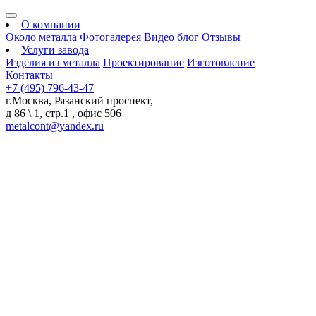
О компании
Около металла
Фотогалерея
Видео блог
Отзывы
Услуги завода
Изделия из металла
Проектирование
Изготовление
Контакты
+7 (495) 796-43-47
г.Москва, Рязанский проспект,
д 86 \ 1, стр.1 , офис 506
metalcont@yandex.ru