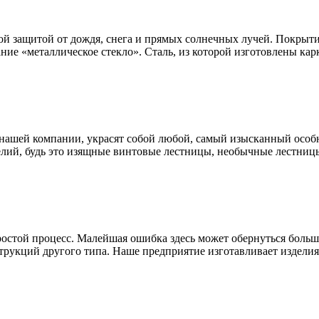
ой защитой от дождя, снега и прямых солнечных лучей. Покрыти
ание «металлическое стекло». Сталь, из которой изготовлены к
нашей компании, украсят собой любой, самый изысканный особн
лий, будь это изящные винтовые лестницы, необычные лестницы
простой процесс. Малейшая ошибка здесь может обернуться бол
трукций другого типа. Наше предприятие изготавливает изделия 