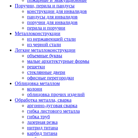
пожарные и эвакуационные
Поручни, перила и пандусы
конструкции для инвалидов
пандусы для инвалидов
поручни для инвалидов
перила и поручни
Металлоконструкции
из нержавеющей стали
из черной стали
Легкие металлоконструкции
объемные буквы
малые архитектурные формы
решетки
стеклянные двери
офисные перегородки
Облицовка металлом
колонн
облицовка прочих изделий
Обработка металла, сварка
аргонно-дуговая сварка
гибка листового металла
гибка труб
лазерная резка
нитрид титана
карбид титана