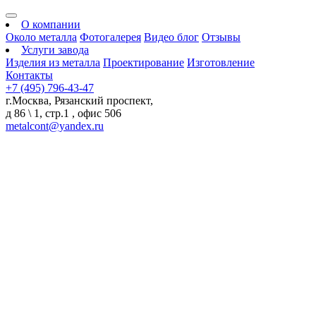
О компании
Около металла
Фотогалерея
Видео блог
Отзывы
Услуги завода
Изделия из металла
Проектирование
Изготовление
Контакты
+7 (495) 796-43-47
г.Москва, Рязанский проспект,
д 86 \ 1, стр.1 , офис 506
metalcont@yandex.ru