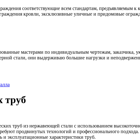
раждения соответствующие всем стандартам, предъявляемым к к
ограждения кровли, эксклюзивные уличные и придомовые ограж
ованные мастерами по индивидуальным чертежам, заказчика, ук
ерной стали, они выдерживаю большие нагрузки и неподвержен
талла
х труб
еских труб из нержавеющей стали с использованием высокоточ
ребуют продвинутых технологий и профессионального подхода. 
ть и эксплуатационные характеристики труб.