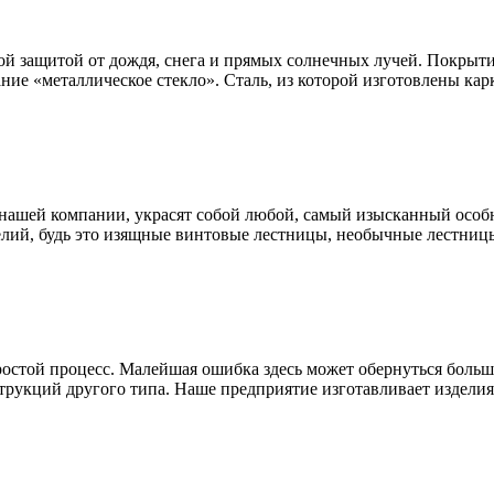
ой защитой от дождя, снега и прямых солнечных лучей. Покрыти
ание «металлическое стекло». Сталь, из которой изготовлены к
нашей компании, украсят собой любой, самый изысканный особн
лий, будь это изящные винтовые лестницы, необычные лестницы
простой процесс. Малейшая ошибка здесь может обернуться бол
трукций другого типа. Наше предприятие изготавливает изделия 