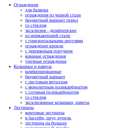
Ограждения
для балкона
ограждения из черной стали
бюджетный вариант перил
со стеклом
эксклюзив - дизайнерские
из нержавеющей стали
с горизонтальными ригелями
ограждение кровли
с деревянным поручнем
кованые ограждения
уличные ограждения
Козырьки и навесы
комбинированные
бюджетный вариант
с листовым металлом
с монолитным поликарбонатом
с сотовым поликарбонатом
со стеклом
эксклюзивные козырьки, навесы
Лестницы
винтовые лестницы
в бассейн, пруд, купель
лестницы на больцах