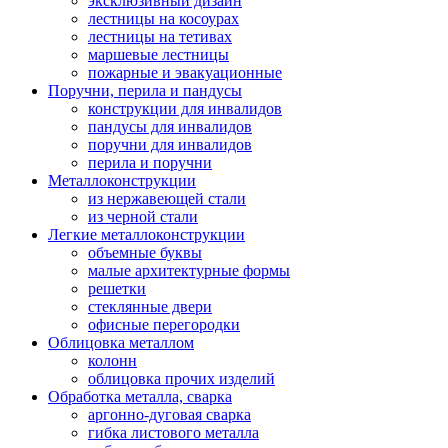
эксклюзивный дизайн
лестницы на косоурах
лестницы на тетивах
маршевые лестницы
пожарные и эвакуационные
Поручни, перила и пандусы
конструкции для инвалидов
пандусы для инвалидов
поручни для инвалидов
перила и поручни
Металлоконструкции
из нержавеющей стали
из черной стали
Легкие металлоконструкции
объемные буквы
малые архитектурные формы
решетки
стеклянные двери
офисные перегородки
Облицовка металлом
колонн
облицовка прочих изделий
Обработка металла, сварка
аргонно-дуговая сварка
гибка листового металла