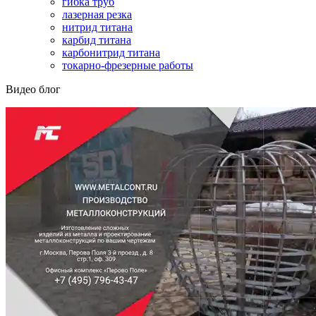
гибка труб
лазерная резка
нитрид титана
карбид титана
карбонитрид титана
токарно-фрезерные работы
Видео блог