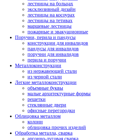
лестницы на больцах
эксклюзивный дизайн
лестницы на косоурах
лестницы на тетивах
маршевые лестницы
пожарные и эвакуационные
Поручни, перила и пандусы
конструкции для инвалидов
пандусы для инвалидов
поручни для инвалидов
перила и поручни
Металлоконструкции
из нержавеющей стали
из черной стали
Легкие металлоконструкции
объемные буквы
малые архитектурные формы
решетки
стеклянные двери
офисные перегородки
Облицовка металлом
колонн
облицовка прочих изделий
Обработка металла, сварка
аргонно-дуговая сварка