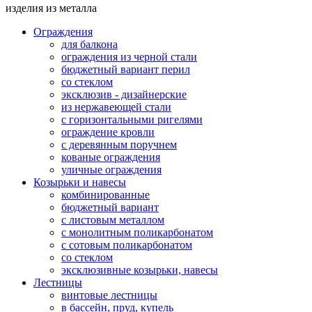
изделия из металла
Ограждения
для балкона
ограждения из черной стали
бюджетный вариант перил
со стеклом
эксклюзив - дизайнерские
из нержавеющей стали
с горизонтальными ригелями
ограждение кровли
с деревянным поручнем
кованые ограждения
уличные ограждения
Козырьки и навесы
комбинированные
бюджетный вариант
с листовым металлом
с монолитным поликарбонатом
с сотовым поликарбонатом
со стеклом
эксклюзивные козырьки, навесы
Лестницы
винтовые лестницы
в бассейн, пруд, купель