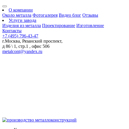
О компании
Около металла
Фотогалерея
Видео блог
Отзывы
Услуги завода
Изделия из металла
Проектирование
Изготовление
Контакты
+7 (495) 796-43-47
г.Москва, Рязанский проспект,
д 86 \ 1, стр.1 , офис 506
metalcont@yandex.ru