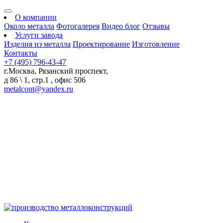
О компании
Около металла
Фотогалерея
Видео блог
Отзывы
Услуги завода
Изделия из металла
Проектирование
Изготовление
Контакты
+7 (495) 796-43-47
г.Москва, Рязанский проспект,
д 86 \ 1, стр.1 , офис 506
metalcont@yandex.ru