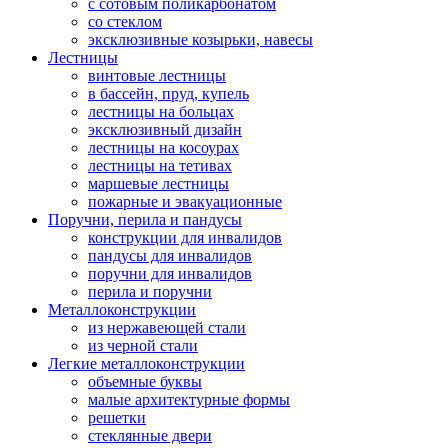
с сотовым поликарбонатом
со стеклом
эксклюзивные козырьки, навесы
Лестницы
винтовые лестницы
в бассейн, пруд, купель
лестницы на больцах
эксклюзивный дизайн
лестницы на косоурах
лестницы на тетивах
маршевые лестницы
пожарные и эвакуационные
Поручни, перила и пандусы
конструкции для инвалидов
пандусы для инвалидов
поручни для инвалидов
перила и поручни
Металлоконструкции
из нержавеющей стали
из черной стали
Легкие металлоконструкции
объемные буквы
малые архитектурные формы
решетки
стеклянные двери