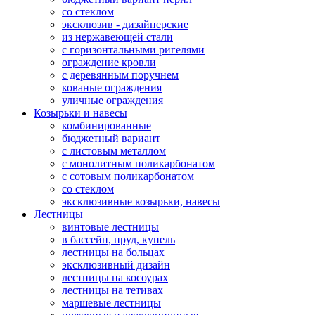
со стеклом
эксклюзив - дизайнерские
из нержавеющей стали
с горизонтальными ригелями
ограждение кровли
с деревянным поручнем
кованые ограждения
уличные ограждения
Козырьки и навесы
комбинированные
бюджетный вариант
с листовым металлом
с монолитным поликарбонатом
с сотовым поликарбонатом
со стеклом
эксклюзивные козырьки, навесы
Лестницы
винтовые лестницы
в бассейн, пруд, купель
лестницы на больцах
эксклюзивный дизайн
лестницы на косоурах
лестницы на тетивах
маршевые лестницы