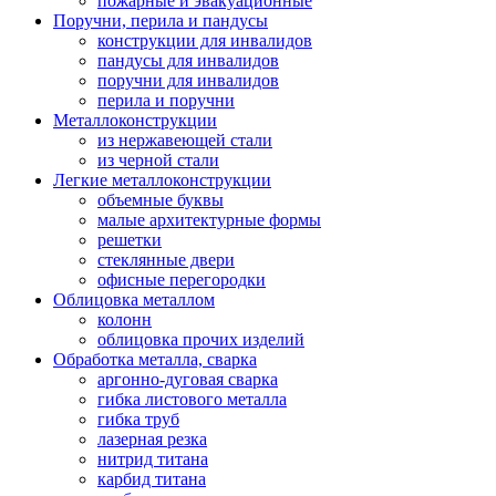
пожарные и эвакуационные
Поручни, перила и пандусы
конструкции для инвалидов
пандусы для инвалидов
поручни для инвалидов
перила и поручни
Металлоконструкции
из нержавеющей стали
из черной стали
Легкие металлоконструкции
объемные буквы
малые архитектурные формы
решетки
стеклянные двери
офисные перегородки
Облицовка металлом
колонн
облицовка прочих изделий
Обработка металла, сварка
аргонно-дуговая сварка
гибка листового металла
гибка труб
лазерная резка
нитрид титана
карбид титана