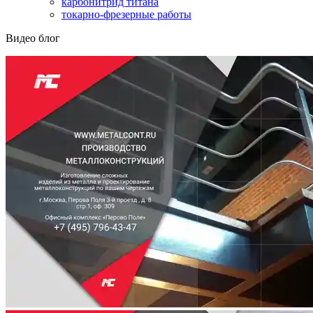
карбонитрид титана
токарно-фрезерные работы
Видео блог