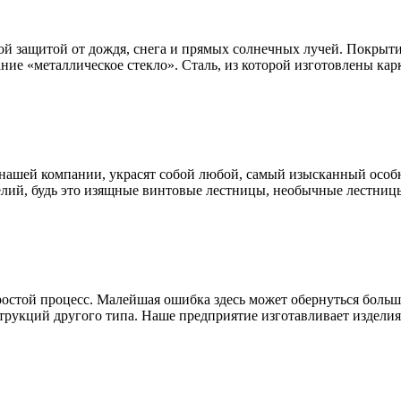
ой защитой от дождя, снега и прямых солнечных лучей. Покрыти
ание «металлическое стекло». Сталь, из которой изготовлены к
нашей компании, украсят собой любой, самый изысканный особн
лий, будь это изящные винтовые лестницы, необычные лестницы
простой процесс. Малейшая ошибка здесь может обернуться бол
трукций другого типа. Наше предприятие изготавливает изделия 