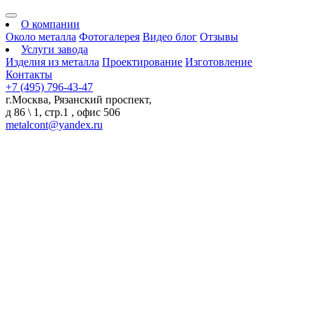
О компании
Около металла
Фотогалерея
Видео блог
Отзывы
Услуги завода
Изделия из металла
Проектирование
Изготовление
Контакты
+7 (495) 796-43-47
г.Москва, Рязанский проспект,
д 86 \ 1, стр.1 , офис 506
metalcont@yandex.ru