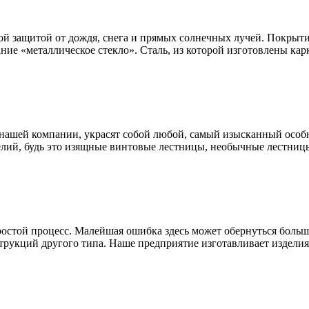
ой защитой от дождя, снега и прямых солнечных лучей. Покрыти
ание «металлическое стекло». Сталь, из которой изготовлены к
нашей компании, украсят собой любой, самый изысканный особн
лий, будь это изящные винтовые лестницы, необычные лестницы
простой процесс. Малейшая ошибка здесь может обернуться бол
трукций другого типа. Наше предприятие изготавливает изделия 