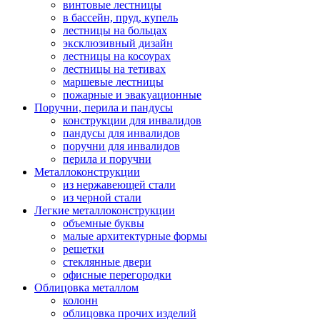
винтовые лестницы
в бассейн, пруд, купель
лестницы на больцах
эксклюзивный дизайн
лестницы на косоурах
лестницы на тетивах
маршевые лестницы
пожарные и эвакуационные
Поручни, перила и пандусы
конструкции для инвалидов
пандусы для инвалидов
поручни для инвалидов
перила и поручни
Металлоконструкции
из нержавеющей стали
из черной стали
Легкие металлоконструкции
объемные буквы
малые архитектурные формы
решетки
стеклянные двери
офисные перегородки
Облицовка металлом
колонн
облицовка прочих изделий