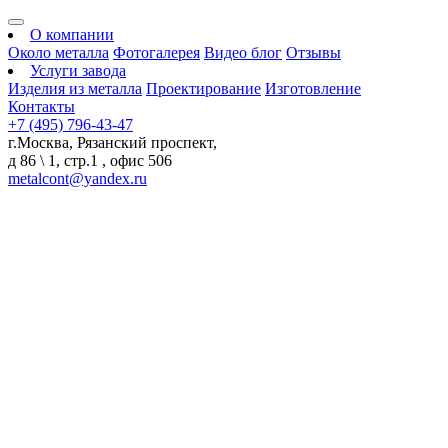
О компании
Около металла
Фотогалерея
Видео блог
Отзывы
Услуги завода
Изделия из металла
Проектирование
Изготовление
Контакты
+7 (495) 796-43-47
г.Москва, Рязанский проспект,
д 86 \ 1, стр.1 , офис 506
metalcont@yandex.ru