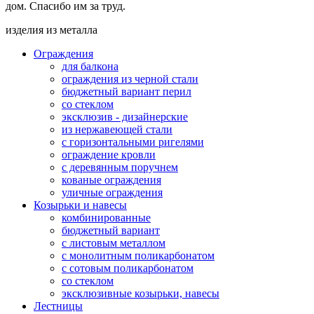
дом. Спасибо им за труд.
изделия из металла
Ограждения
для балкона
ограждения из черной стали
бюджетный вариант перил
со стеклом
эксклюзив - дизайнерские
из нержавеющей стали
с горизонтальными ригелями
ограждение кровли
с деревянным поручнем
кованые ограждения
уличные ограждения
Козырьки и навесы
комбинированные
бюджетный вариант
с листовым металлом
с монолитным поликарбонатом
с сотовым поликарбонатом
со стеклом
эксклюзивные козырьки, навесы
Лестницы