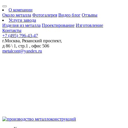
О компании
Около металла
Фотогалерея
Видео блог
Отзывы
Услуги завода
Изделия из металла
Проектирование
Изготовление
Контакты
+7 (495) 796-43-47
г.Москва, Рязанский проспект,
д 86 \ 1, стр.1 , офис 506
metalcont@yandex.ru