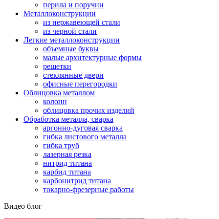
перила и поручни
Металлоконструкции
из нержавеющей стали
из черной стали
Легкие металлоконструкции
объемные буквы
малые архитектурные формы
решетки
стеклянные двери
офисные перегородки
Облицовка металлом
колонн
облицовка прочих изделий
Обработка металла, сварка
аргонно-дуговая сварка
гибка листового металла
гибка труб
лазерная резка
нитрид титана
карбид титана
карбонитрид титана
токарно-фрезерные работы
Видео блог