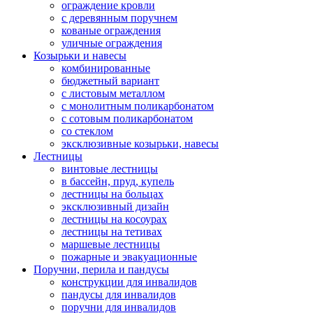
ограждение кровли
с деревянным поручнем
кованые ограждения
уличные ограждения
Козырьки и навесы
комбинированные
бюджетный вариант
с листовым металлом
с монолитным поликарбонатом
с сотовым поликарбонатом
со стеклом
эксклюзивные козырьки, навесы
Лестницы
винтовые лестницы
в бассейн, пруд, купель
лестницы на больцах
эксклюзивный дизайн
лестницы на косоурах
лестницы на тетивах
маршевые лестницы
пожарные и эвакуационные
Поручни, перила и пандусы
конструкции для инвалидов
пандусы для инвалидов
поручни для инвалидов