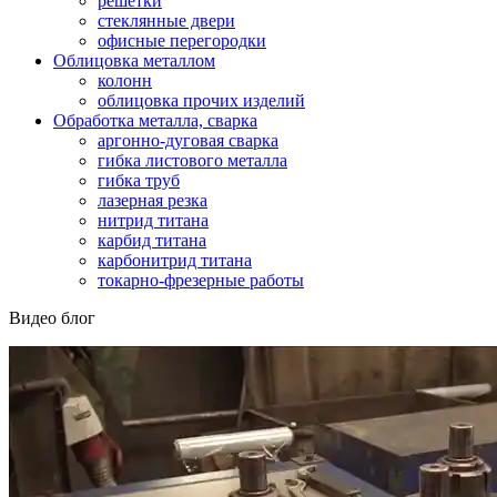
решетки
стеклянные двери
офисные перегородки
Облицовка металлом
колонн
облицовка прочих изделий
Обработка металла, сварка
аргонно-дуговая сварка
гибка листового металла
гибка труб
лазерная резка
нитрид титана
карбид титана
карбонитрид титана
токарно-фрезерные работы
Видео блог