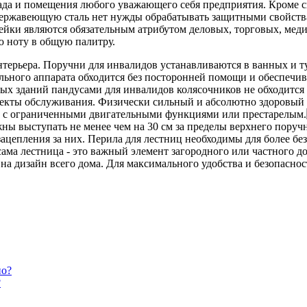
сада и помещения любого уважающего себя предприятия. Кроме с
ержавеющую сталь нет нужды обрабатывать защитными свойства
вейки являются обязательным атрибутом деловых, торговых, ме
ю ноту в общую палитру.
терьера. Поручни для инвалидов устанавливаются в ванных и ту
льного аппарата обходится без посторонней помощи и обеспечив
ых зданий пандусами для инвалидов колясочников не обходится
екты обслуживания. Физически сильный и абсолютно здоровый ч
ям с ограниченными двигательными функциями или престарелым.
жны выступать не менее чем на 30 см за пределы верхнего пору
цепления за них. Перила для лестниц необходимы для более бе
сама лестница - это важный элемент загородного или частного
 на дизайн всего дома. Для максимального удобства и безопасн
?