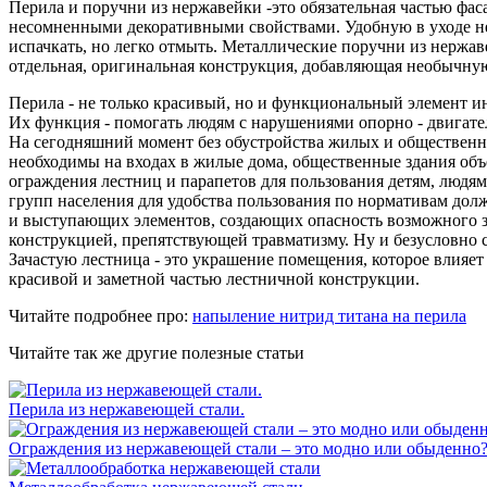
Перила и поручни из нержавейки -это обязательная частью фа
несомненными декоративными свойствами. Удобную в уходе н
испачкать, но легко отмыть. Металлические поручни из нержа
отдельная, оригинальная конструкция, добавляющая необычну
Перила - не только красивый, но и функциональный элемент ин
Их функция - помогать людям с нарушениями опорно - двигате
На сегодняшний момент без обустройства жилых и общественн
необходимы на входах в жилые дома, общественные здания объ
ограждения лестниц и парапетов для пользования детям, люд
групп населения для удобства пользования по нормативам дол
и выступающих элементов, создающих опасность возможного за
конструкцией, препятствующей травматизму. Ну и безусловно 
Зачастую лестница - это украшение помещения, которое влияет
красивой и заметной частью лестничной конструкции.
Читайте подробнее про:
напыление нитрид титана на перила
Читайте так же другие полезные статьи
Перила из нержавеющей стали.
Ограждения из нержавеющей стали – это модно или обыденно