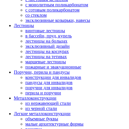
с монолитным поликарбонатом
с сотовым поликарбонатом
со стеклом
эксклюзивные козырьки, навесы
Лестницы
винтовые лестницы
в бассейн, пруд, купель
лестницы на больцах
эксклюзивный дизайн
лестницы на косоурах
лестницы на тетивах
маршевые лестницы
пожарные и эвакуационные
Поручни, перила и пандусы
конструкции для инвалидов
пандусы для инвалидов
поручни для инвалидов
перила и поручни
Металлоконструкции
из нержавеющей стали
из черной стали
Легкие металлоконструкции
объемные буквы
малые архитектурные формы