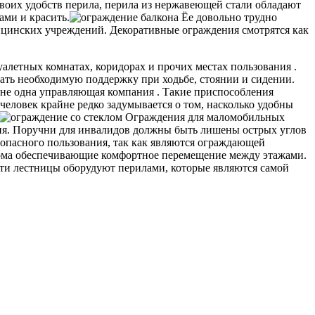
воих удобств перила, перила из нержавеющей стали обладают
ми и красить.
Ёе довольно трудно
дицинских учреждений. Декоративные ограждения смотрятся как
алетных комнатах, коридорах и прочих местах пользования .
ать необходимую поддержку при ходьбе, стоянии и сидении.
 не одна управляющая компания . Такие приспособления
еловек крайне редко задумывается о том, насколько удобны
Ограждения для маломобильных
чня. Поручни для инвалидов должны быть лишены острых углов
зопасного пользования, так как являются ограждающей
 дома обеспечивающие комфортное перемещение между этажами.
ости лестницы оборудуют перилами, которые являются самой