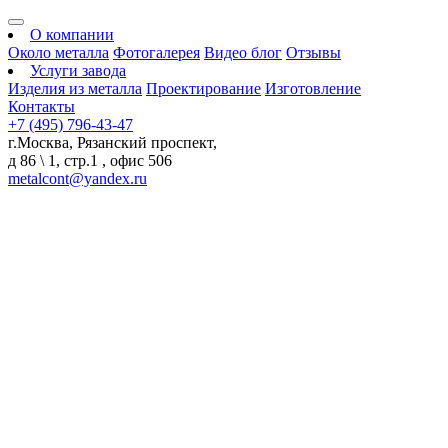
О компании
Около металла
Фотогалерея
Видео блог
Отзывы
Услуги завода
Изделия из металла
Проектирование
Изготовление
Контакты
+7 (495) 796-43-47
г.Москва, Рязанский проспект,
д 86 \ 1, стр.1 , офис 506
metalcont@yandex.ru