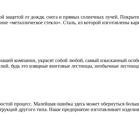
ой защитой от дождя, снега и прямых солнечных лучей. Покрыти
ание «металлическое стекло». Сталь, из которой изготовлены к
нашей компании, украсят собой любой, самый изысканный особн
лий, будь это изящные винтовые лестницы, необычные лестницы
простой процесс. Малейшая ошибка здесь может обернуться бол
трукций другого типа. Наше предприятие изготавливает изделия 