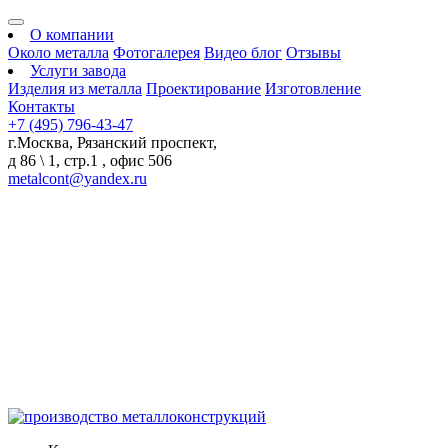
О компании
Около металла
Фотогалерея
Видео блог
Отзывы
Услуги завода
Изделия из металла
Проектирование
Изготовление
Контакты
+7 (495) 796-43-47
г.Москва, Рязанский проспект,
д 86 \ 1, стр.1 , офис 506
metalcont@yandex.ru