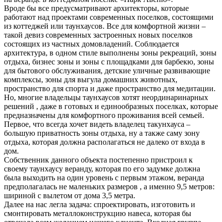
Вроде бы все предусматривают архитекторы, которые
работают над проектами современных поселков, состоящими
из коттеджей или таунхаусов. Все для комфортной жизни –
такой девиз современных застроенных новых поселков
состоящих из частных домовладений. Соблюдается
архитектура, в одном стиле выполнены зоны рекреаций, зоны
отдыха, бизнес зоны и зоны с площадками для барбекю, зоны
для бытового обслуживания, детские уличные развивающие
комплексы, зоны для выгула домашних животных,
пространство для спорта и даже пространство для медитации.
Но, многие владельцы таунхаусов хотят неординаринарных
решений , даже в готовых и единообразных поселках, которые
предназначены для комфортного проживания всей семьей.
Первое, что всегда хочет видеть владелец такунхауса –
большую приватность зоны отдыха, ну а также саму зону
отдыха, которая должна располагаться не далеко от входа в
дом.
Собственник данного объекта постепенно пристроил к
своему таунхаусу веранду, которая по его задумке должна
была выходить на один уровень с первым этажом, веранда
предполагалась не маленьких размеров , а именно 9,5 метров:
шириной с вылетом от дома 3,5 метра.
Далее на нас легла задача: спроектировать, изготовить и
смонтировать металлоконструкцию навеса, которая бы