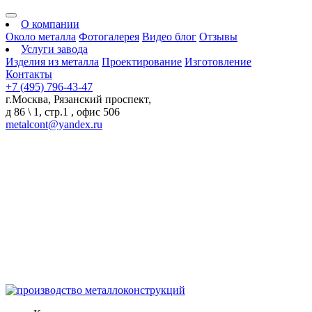
О компании
Около металла
Фотогалерея
Видео блог
Отзывы
Услуги завода
Изделия из металла
Проектирование
Изготовление
Контакты
+7 (495) 796-43-47
г.Москва, Рязанский проспект,
д 86 \ 1, стр.1 , офис 506
metalcont@yandex.ru