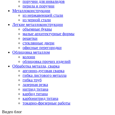
поручни для инвалидов
перила и поручни
Металлоконструкции
из нержавеющей стали
из черной стали
Легкие металлоконструкции
объемные буквы
малые архитектурные формы
решетки
стеклянные двери
офисные перегородки
Облицовка металлом
колонн
облицовка прочих изделий
Обработка металла, сварка
аргонно-дуговая сварка
гибка листового металла
гибка труб
лазерная резка
нитрид титана
карбид титана
карбонитрид титана
токарно-фрезерные работы
Видео блог