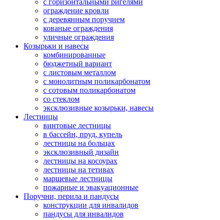
с горизонтальными ригелями
ограждение кровли
с деревянным поручнем
кованые ограждения
уличные ограждения
Козырьки и навесы
комбинированные
бюджетный вариант
с листовым металлом
с монолитным поликарбонатом
с сотовым поликарбонатом
со стеклом
эксклюзивные козырьки, навесы
Лестницы
винтовые лестницы
в бассейн, пруд, купель
лестницы на больцах
эксклюзивный дизайн
лестницы на косоурах
лестницы на тетивах
маршевые лестницы
пожарные и эвакуационные
Поручни, перила и пандусы
конструкции для инвалидов
пандусы для инвалидов