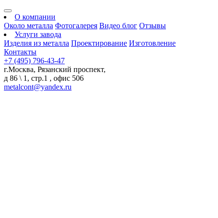
О компании
Около металла
Фотогалерея
Видео блог
Отзывы
Услуги завода
Изделия из металла
Проектирование
Изготовление
Контакты
+7 (495) 796-43-47
г.Москва, Рязанский проспект,
д 86 \ 1, стр.1 , офис 506
metalcont@yandex.ru