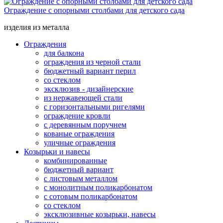
Ограждение с опорными столбами для детского сада
изделия из металла
Ограждения
для балкона
ограждения из черной стали
бюджетный вариант перил
со стеклом
эксклюзив - дизайнерские
из нержавеющей стали
с горизонтальными ригелями
ограждение кровли
с деревянным поручнем
кованые ограждения
уличные ограждения
Козырьки и навесы
комбинированные
бюджетный вариант
с листовым металлом
с монолитным поликарбонатом
с сотовым поликарбонатом
со стеклом
эксклюзивные козырьки, навесы