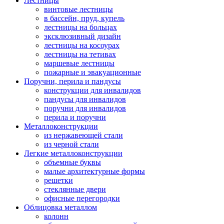
Лестницы
винтовые лестницы
в бассейн, пруд, купель
лестницы на больцах
эксклюзивный дизайн
лестницы на косоурах
лестницы на тетивах
маршевые лестницы
пожарные и эвакуационные
Поручни, перила и пандусы
конструкции для инвалидов
пандусы для инвалидов
поручни для инвалидов
перила и поручни
Металлоконструкции
из нержавеющей стали
из черной стали
Легкие металлоконструкции
объемные буквы
малые архитектурные формы
решетки
стеклянные двери
офисные перегородки
Облицовка металлом
колонн