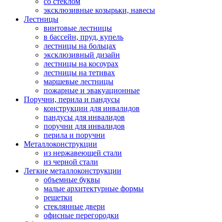
со стеклом
эксклюзивные козырьки, навесы
Лестницы
винтовые лестницы
в бассейн, пруд, купель
лестницы на больцах
эксклюзивный дизайн
лестницы на косоурах
лестницы на тетивах
маршевые лестницы
пожарные и эвакуационные
Поручни, перила и пандусы
конструкции для инвалидов
пандусы для инвалидов
поручни для инвалидов
перила и поручни
Металлоконструкции
из нержавеющей стали
из черной стали
Легкие металлоконструкции
объемные буквы
малые архитектурные формы
решетки
стеклянные двери
офисные перегородки