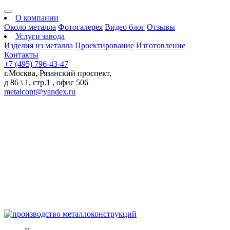
О компании
Около металла
Фотогалерея
Видео блог
Отзывы
Услуги завода
Изделия из металла
Проектирование
Изготовление
Контакты
+7 (495) 796-43-47
г.Москва, Рязанский проспект,
д 86 \ 1, стр.1 , офис 506
metalcont@yandex.ru