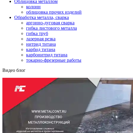
Облицовка металлом
колонн
облицовка прочих изделий
Обработка металла, сварка
аргонно-дуговая сварка
гибка листового металла
гибка труб
лазерная резка
нитрид титана
карбид титана
карбонитрид титана
токарно-фрезерные работы
Видео блог