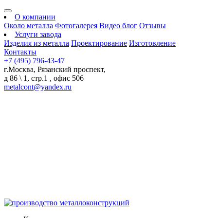
О компании
Около металла
Фотогалерея
Видео блог
Отзывы
Услуги завода
Изделия из металла
Проектирование
Изготовление
Контакты
+7 (495) 796-43-47
г.Москва, Рязанский проспект,
д 86 \ 1, стр.1 , офис 506
metalcont@yandex.ru