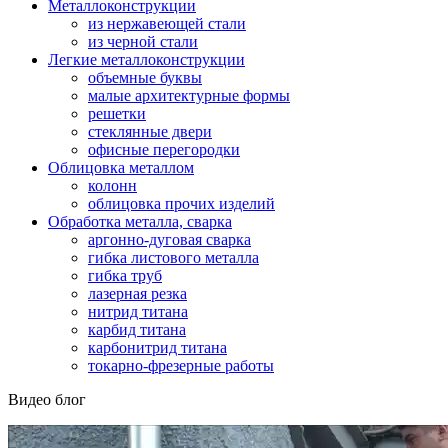
Металлоконструкции
из нержавеющей стали
из черной стали
Легкие металлоконструкции
объемные буквы
малые архитектурные формы
решетки
стеклянные двери
офисные перегородки
Облицовка металлом
колонн
облицовка прочих изделий
Обработка металла, сварка
аргонно-дуговая сварка
гибка листового металла
гибка труб
лазерная резка
нитрид титана
карбид титана
карбонитрид титана
токарно-фрезерные работы
Видео блог