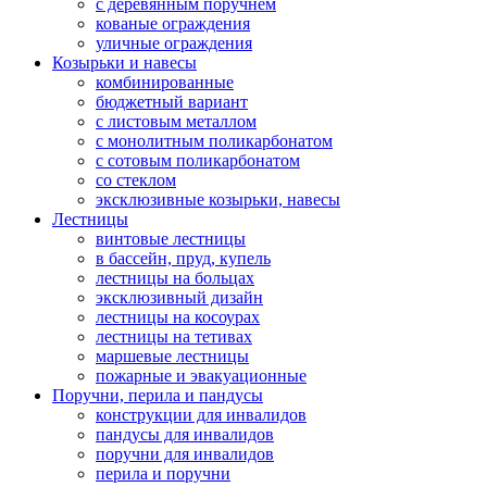
с деревянным поручнем
кованые ограждения
уличные ограждения
Козырьки и навесы
комбинированные
бюджетный вариант
с листовым металлом
с монолитным поликарбонатом
с сотовым поликарбонатом
со стеклом
эксклюзивные козырьки, навесы
Лестницы
винтовые лестницы
в бассейн, пруд, купель
лестницы на больцах
эксклюзивный дизайн
лестницы на косоурах
лестницы на тетивах
маршевые лестницы
пожарные и эвакуационные
Поручни, перила и пандусы
конструкции для инвалидов
пандусы для инвалидов
поручни для инвалидов
перила и поручни