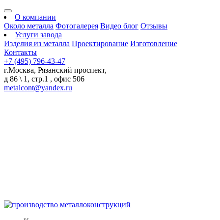
О компании
Около металла
Фотогалерея
Видео блог
Отзывы
Услуги завода
Изделия из металла
Проектирование
Изготовление
Контакты
+7 (495) 796-43-47
г.Москва, Рязанский проспект,
д 86 \ 1, стр.1 , офис 506
metalcont@yandex.ru