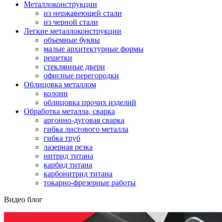
Металлоконструкции
из нержавеющей стали
из черной стали
Легкие металлоконструкции
объемные буквы
малые архитектурные формы
решетки
стеклянные двери
офисные перегородки
Облицовка металлом
колонн
облицовка прочих изделий
Обработка металла, сварка
аргонно-дуговая сварка
гибка листового металла
гибка труб
лазерная резка
нитрид титана
карбид титана
карбонитрид титана
токарно-фрезерные работы
Видео блог