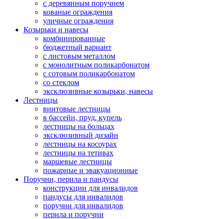
с деревянным поручнем
кованые ограждения
уличные ограждения
Козырьки и навесы
комбинированные
бюджетный вариант
с листовым металлом
с монолитным поликарбонатом
с сотовым поликарбонатом
со стеклом
эксклюзивные козырьки, навесы
Лестницы
винтовые лестницы
в бассейн, пруд, купель
лестницы на больцах
эксклюзивный дизайн
лестницы на косоурах
лестницы на тетивах
маршевые лестницы
пожарные и эвакуационные
Поручни, перила и пандусы
конструкции для инвалидов
пандусы для инвалидов
поручни для инвалидов
перила и поручни