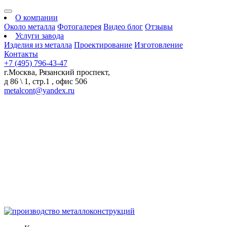
О компании
Около металла
Фотогалерея
Видео блог
Отзывы
Услуги завода
Изделия из металла
Проектирование
Изготовление
Контакты
+7 (495) 796-43-47
г.Москва, Рязанский проспект,
д 86 \ 1, стр.1 , офис 506
metalcont@yandex.ru