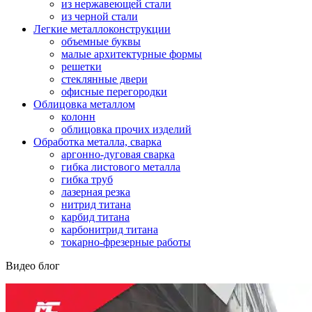
из нержавеющей стали
из черной стали
Легкие металлоконструкции
объемные буквы
малые архитектурные формы
решетки
стеклянные двери
офисные перегородки
Облицовка металлом
колонн
облицовка прочих изделий
Обработка металла, сварка
аргонно-дуговая сварка
гибка листового металла
гибка труб
лазерная резка
нитрид титана
карбид титана
карбонитрид титана
токарно-фрезерные работы
Видео блог