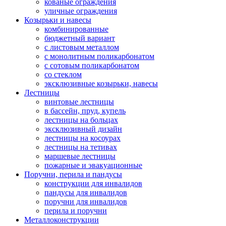
кованые ограждения
уличные ограждения
Козырьки и навесы
комбинированные
бюджетный вариант
с листовым металлом
с монолитным поликарбонатом
с сотовым поликарбонатом
со стеклом
эксклюзивные козырьки, навесы
Лестницы
винтовые лестницы
в бассейн, пруд, купель
лестницы на больцах
эксклюзивный дизайн
лестницы на косоурах
лестницы на тетивах
маршевые лестницы
пожарные и эвакуационные
Поручни, перила и пандусы
конструкции для инвалидов
пандусы для инвалидов
поручни для инвалидов
перила и поручни
Металлоконструкции