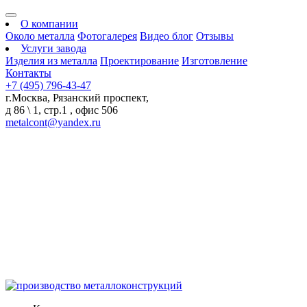
О компании
Около металла
Фотогалерея
Видео блог
Отзывы
Услуги завода
Изделия из металла
Проектирование
Изготовление
Контакты
+7 (495) 796-43-47
г.Москва, Рязанский проспект,
д 86 \ 1, стр.1 , офис 506
metalcont@yandex.ru