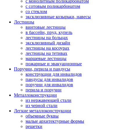
с монолитным поликарбонатом
с сотовым поликарбонатом
со стеклом
эксклюзивные козырьки, навесы
Лестницы
винтовые лестницы
в бассейн, пруд, купель
лестницы на больцах
эксклюзивный дизайн
лестницы на косоурах
лестницы на тетивах
маршевые лестницы
пожарные и эвакуационные
Поручни, перила и пандусы
конструкции для инвалидов
пандусы для инвалидов
поручни для инвалидов
перила и поручни
Металлоконструкции
из нержавеющей стали
из черной стали
Легкие металлоконструкции
объемные буквы
малые архитектурные формы
решетки