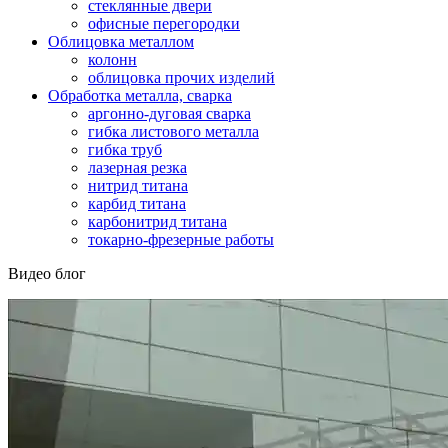
стеклянные двери
офисные перегородки
Облицовка металлом
колонн
облицовка прочих изделий
Обработка металла, сварка
аргонно-дуговая сварка
гибка листового металла
гибка труб
лазерная резка
нитрид титана
карбид титана
карбонитрид титана
токарно-фрезерные работы
Видео блог