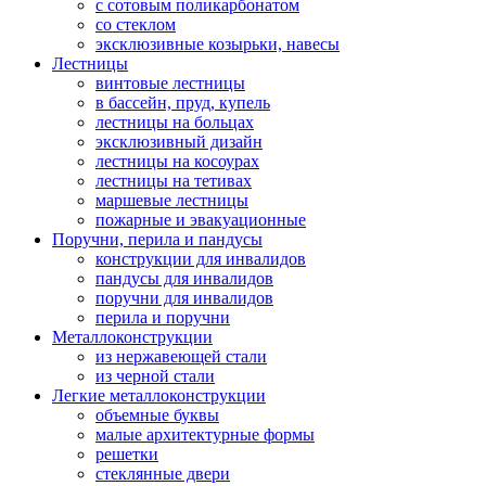
с сотовым поликарбонатом
со стеклом
эксклюзивные козырьки, навесы
Лестницы
винтовые лестницы
в бассейн, пруд, купель
лестницы на больцах
эксклюзивный дизайн
лестницы на косоурах
лестницы на тетивах
маршевые лестницы
пожарные и эвакуационные
Поручни, перила и пандусы
конструкции для инвалидов
пандусы для инвалидов
поручни для инвалидов
перила и поручни
Металлоконструкции
из нержавеющей стали
из черной стали
Легкие металлоконструкции
объемные буквы
малые архитектурные формы
решетки
стеклянные двери