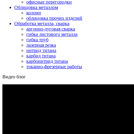
офисные перегородки
Облицовка металлом
колонн
облицовка прочих изделий
Обработка металла, сварка
аргонно-дуговая сварка
гибка листового металла
гибка труб
лазерная резка
нитрид титана
карбид титана
карбонитрид титана
токарно-фрезерные работы
Видео блог