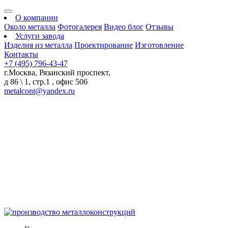
О компании
Около металла
Фотогалерея
Видео блог
Отзывы
Услуги завода
Изделия из металла
Проектирование
Изготовление
Контакты
+7 (495) 796-43-47
г.Москва, Рязанский проспект,
д 86 \ 1, стр.1 , офис 506
metalcont@yandex.ru