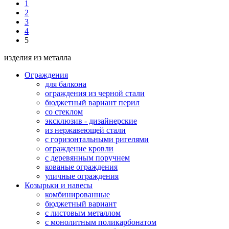
1
2
3
4
5
изделия из металла
Ограждения
для балкона
ограждения из черной стали
бюджетный вариант перил
со стеклом
эксклюзив - дизайнерские
из нержавеющей стали
с горизонтальными ригелями
ограждение кровли
с деревянным поручнем
кованые ограждения
уличные ограждения
Козырьки и навесы
комбинированные
бюджетный вариант
с листовым металлом
с монолитным поликарбонатом