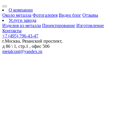
О компании
Около металла
Фотогалерея
Видео блог
Отзывы
Услуги завода
Изделия из металла
Проектирование
Изготовление
Контакты
+7 (495) 796-43-47
г.Москва, Рязанский проспект,
д 86 \ 1, стр.1 , офис 506
metalcont@yandex.ru