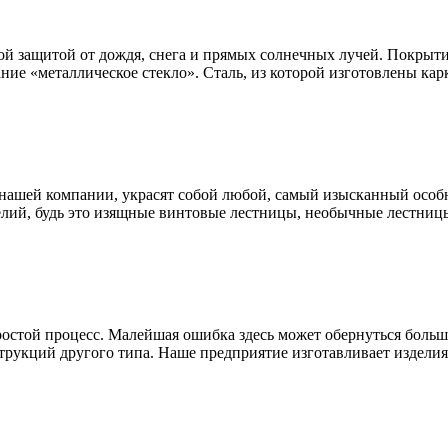
ой защитой от дождя, снега и прямых солнечных лучей. Покрыти
ание «металлическое стекло». Сталь, из которой изготовлены к
нашей компании, украсят собой любой, самый изысканный особн
лий, будь это изящные винтовые лестницы, необычные лестницы
простой процесс. Малейшая ошибка здесь может обернуться бол
трукций другого типа. Наше предприятие изготавливает изделия 