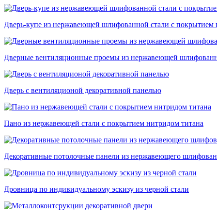
Дверь-купе из нержавеющей шлифованной стали с покрытием п
Дверные вентиляционные проемы из нержавеющей шлифованн
Дверь с вентиляционой декоративной панелью
Пано из нержавеющей стали с покрытием нитридом титана
Декоративные потолочные панели из нержавеющего шлифованн
Дровница по индивидуальному эскизу из черной стали