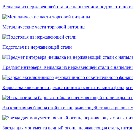
Вешалка из нержавеющей стали с напылением под золото по и
Металлические части торговой витрины
Подстолья из нержавеющей стали
Предмет интерьера -вешалка из нержавеющей стали с напылен
Каркас эксклюзивного декоративного осветительного фонаря 
Эксклюзивная барная стойка из нержавеющей стали -крыло сам
Звезда для монумента вечный огонь, нержавеющая сталь, нитр