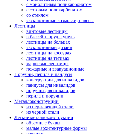
с монолитным поликарбонатом
с сотовым поликарбонатом
со стеклом
эксклюзивные козырьки, навесы
Лестницы
винтовые лестницы
в бассейн, пруд, купель
лестницы на больцах
эксклюзивный дизайн
лестницы на косоурах
лестницы на тетивах
маршевые лестницы
пожарные и эвакуационные
Поручни, перила и пандусы
конструкции для инвалидов
пандусы для инвалидов
поручни для инвалидов
перила и поручни
Металлоконструкции
из нержавеющей стали
из черной стали
Легкие металлоконструкции
объемные буквы
малые архитектурные формы
решетки