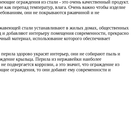
веющие ограждения из стали - это очень качественный продукт.
е как перепад температур, влага. Очень важно чтобы изделие
ребованиям, они не покрываются ржавчиной и не
ржавеющей стали устанавливают в жилых домах, общественных
д и добавляют интерьеру помещения современности, прекрасно
рочный материал, использование которого обеспечивает
ерила здорово украсят интерьер, они не собирают пыль и
аждение крыльца. Перила из нержавейки наиболее
е подвергается коррозии, а это значит, что ограждение из
ющие ограждения, то они добавят ему современности и