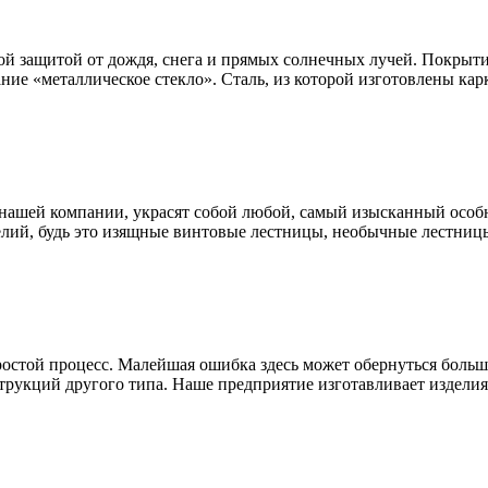
ой защитой от дождя, снега и прямых солнечных лучей. Покрыти
ание «металлическое стекло». Сталь, из которой изготовлены к
нашей компании, украсят собой любой, самый изысканный особн
лий, будь это изящные винтовые лестницы, необычные лестницы
простой процесс. Малейшая ошибка здесь может обернуться бол
трукций другого типа. Наше предприятие изготавливает изделия 