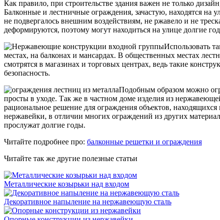
Как правило, при строительстве здания важен не только дизай
Балконные и лестничные ограждения, зачастую, находятся на у
не подвергалось внешним воздействиям, не ржавело и не трес
деформируются, поэтому могут находиться на улице долгие го
Использовать т
местах, на балконах и мансардах. В общественных местах лес
смотрятся в магазинах и торговых центрах, ведь такие констру
безопасность.
Подобным образом можно огр
просты в уходе. Так же в частном доме изделия из нержавеющ
рациональное решение для ограждения объектов, находящихся на
нержавейки, в отличии многих ограждений из других материал
прослужат долгие годы.
Читайте подробнее про:
балконные решетки и ограждения
Читайте так же другие полезные статьи
Металлические козырьки над входом
Декоративное напыление на нержавеющую сталь
Опорные конструкции из нержавейки