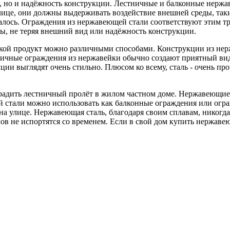
н, но и надёжность конструкции. Лестничные и балконные нержа
лице, они должны выдерживать воздействие внешней среды, таки
калось. Ограждения из нержавеющей стали соответствуют этим т
ды, не теряя внешний вид или надёжность конструкции.
акой продукт можно различными способами. Конструкции из не
тничные ограждения из нержавейки обычно создают приятный ви
кции выглядят очень стильно. Плюсом ко всему, сталь - очень п
адить лестничный пролёт в жилом частном доме. Нержавеющие п
ей стали можно использовать как балконные ограждения или огр
 улице. Нержавеющая сталь, благодаря своим сплавам, никогда н
ов не испортятся со временем. Если в свой дом купить нержаве