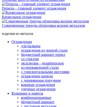
Перила – главный элемент ограждения
Кровельное ограждение
Cовременные тренды облицовка колонн металлом
изделия из металла
Ограждения
для балкона
ограждения из черной стали
бюджетный вариант перил
со стеклом
эксклюзив - дизайнерские
из нержавеющей стали
с горизонтальными ригелями
ограждение кровли
с деревянным поручнем
кованые ограждения
уличные ограждения
Козырьки и навесы
комбинированные
бюджетный вариант
с листовым металлом