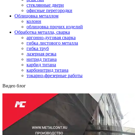
стеклянные двери
офисные перегородки
Облицовка металлом
колонн
облицовка прочих изделий
Обработка металла, сварка
аргонно-дуговая сварка
гибка листового металла
гибка труб
лазерная резка
нитрид титана
карбид титана
карбонитрид титана
токарно-фрезерные работы
Видео блог