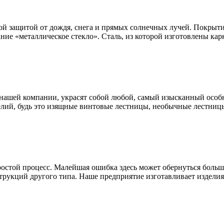
ой защитой от дождя, снега и прямых солнечных лучей. Покрыти
ание «металлическое стекло». Сталь, из которой изготовлены к
нашей компании, украсят собой любой, самый изысканный особн
лий, будь это изящные винтовые лестницы, необычные лестницы
простой процесс. Малейшая ошибка здесь может обернуться бол
трукций другого типа. Наше предприятие изготавливает изделия 