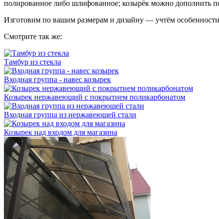
полированное либо шлифованное; козырёк можно дополнить п
Изготовим по вашим размерам и дизайну — учтём особенности 
Смотрите так же:
Тамбур из стекла
Входная группа - навес козырек
Козырек нержавеющий с покрытием поликарбонатом
Входная группа из нержавеющей стали
Козырек над входом для магазина