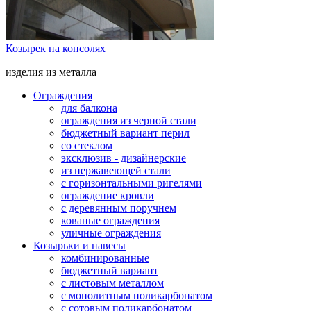
Козырек на консолях
изделия из металла
Ограждения
для балкона
ограждения из черной стали
бюджетный вариант перил
со стеклом
эксклюзив - дизайнерские
из нержавеющей стали
с горизонтальными ригелями
ограждение кровли
с деревянным поручнем
кованые ограждения
уличные ограждения
Козырьки и навесы
комбинированные
бюджетный вариант
с листовым металлом
с монолитным поликарбонатом
с сотовым поликарбонатом