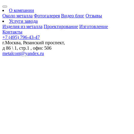
О компании
Около металла
Фотогалерея
Видео блог
Отзывы
Услуги завода
Изделия из металла
Проектирование
Изготовление
Контакты
+7 (495) 796-43-47
г.Москва, Рязанский проспект,
д 86 \ 1, стр.1 , офис 506
metalcont@yandex.ru