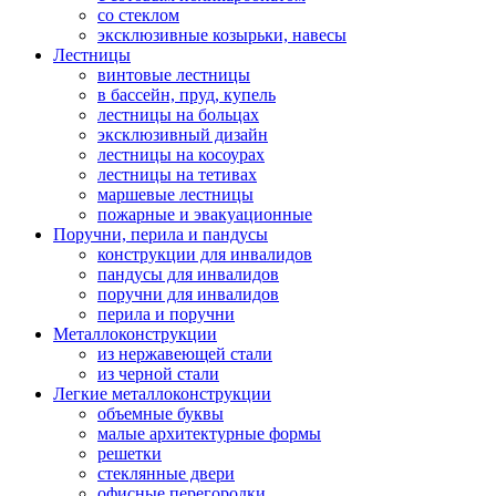
со стеклом
эксклюзивные козырьки, навесы
Лестницы
винтовые лестницы
в бассейн, пруд, купель
лестницы на больцах
эксклюзивный дизайн
лестницы на косоурах
лестницы на тетивах
маршевые лестницы
пожарные и эвакуационные
Поручни, перила и пандусы
конструкции для инвалидов
пандусы для инвалидов
поручни для инвалидов
перила и поручни
Металлоконструкции
из нержавеющей стали
из черной стали
Легкие металлоконструкции
объемные буквы
малые архитектурные формы
решетки
стеклянные двери
офисные перегородки